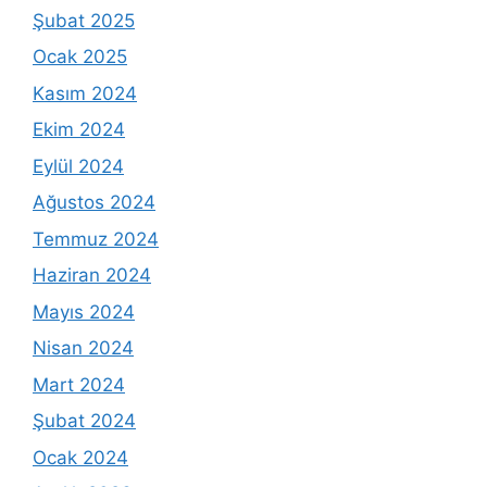
Şubat 2025
Ocak 2025
Kasım 2024
Ekim 2024
Eylül 2024
Ağustos 2024
Temmuz 2024
Haziran 2024
Mayıs 2024
Nisan 2024
Mart 2024
Şubat 2024
Ocak 2024