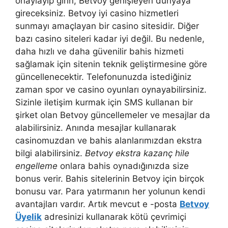
onaylayıp girin, Betvoy genişleyen dünyaya
gireceksiniz. Betvoy iyi casino hizmetleri
sunmayı amaçlayan bir casino sitesidir. Diğer
bazı casino siteleri kadar iyi değil. Bu nedenle,
daha hızlı ve daha güvenilir bahis hizmeti
sağlamak için sitenin teknik geliştirmesine göre
güncellenecektir. Telefonunuzda istediğiniz
zaman spor ve casino oyunları oynayabilirsiniz.
Sizinle iletişim kurmak için SMS kullanan bir
şirket olan Betvoy güncellemeler ve mesajlar da
alabilirsiniz. Anında mesajlar kullanarak
casinomuzdan ve bahis alanlarımızdan ekstra
bilgi alabilirsiniz.
Betvoy ekstra kazanç hile
engelleme
onlara bahis oynadığınızda size
bonus verir. Bahis sitelerinin Betvoy için birçok
bonusu var. Para yatırmanın her yolunun kendi
avantajları vardır. Artık mevcut e -posta
Betvoy
Üyelik
adresinizi kullanarak kötü çevrimiçi