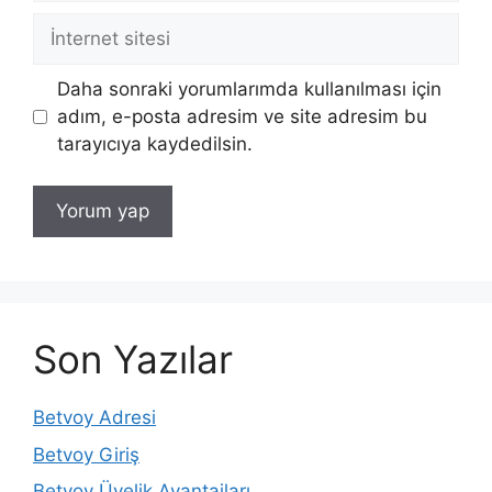
İnternet
sitesi
Daha sonraki yorumlarımda kullanılması için
adım, e-posta adresim ve site adresim bu
tarayıcıya kaydedilsin.
Son Yazılar
Betvoy Adresi
Betvoy Giriş
Betvoy Üyelik Avantajları