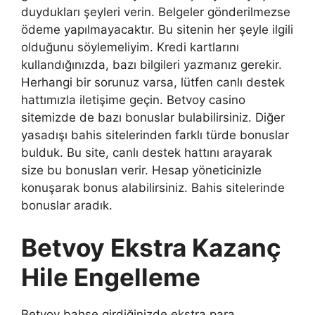
duydukları şeyleri verin. Belgeler gönderilmezse
ödeme yapılmayacaktır. Bu sitenin her şeyle ilgili
olduğunu söylemeliyim. Kredi kartlarını
kullandığınızda, bazı bilgileri yazmanız gerekir.
Herhangi bir sorunuz varsa, lütfen canlı destek
hattımızla iletişime geçin. Betvoy casino
sitemizde de bazı bonuslar bulabilirsiniz. Diğer
yasadışı bahis sitelerinden farklı türde bonuslar
bulduk. Bu site, canlı destek hattını arayarak
size bu bonusları verir. Hesap yöneticinizle
konuşarak bonus alabilirsiniz. Bahis sitelerinde
bonuslar aradık.
Betvoy Ekstra Kazanç
Hile Engelleme
Betvoy bahse girdiğinizde ekstra para