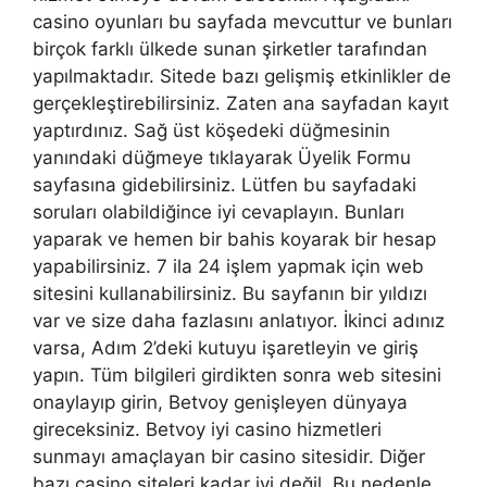
casino oyunları bu sayfada mevcuttur ve bunları
birçok farklı ülkede sunan şirketler tarafından
yapılmaktadır. Sitede bazı gelişmiş etkinlikler de
gerçekleştirebilirsiniz. Zaten ana sayfadan kayıt
yaptırdınız. Sağ üst köşedeki düğmesinin
yanındaki düğmeye tıklayarak Üyelik Formu
sayfasına gidebilirsiniz. Lütfen bu sayfadaki
soruları olabildiğince iyi cevaplayın. Bunları
yaparak ve hemen bir bahis koyarak bir hesap
yapabilirsiniz. 7 ila 24 işlem yapmak için web
sitesini kullanabilirsiniz. Bu sayfanın bir yıldızı
var ve size daha fazlasını anlatıyor. İkinci adınız
varsa, Adım 2’deki kutuyu işaretleyin ve giriş
yapın. Tüm bilgileri girdikten sonra web sitesini
onaylayıp girin, Betvoy genişleyen dünyaya
gireceksiniz. Betvoy iyi casino hizmetleri
sunmayı amaçlayan bir casino sitesidir. Diğer
bazı casino siteleri kadar iyi değil. Bu nedenle,