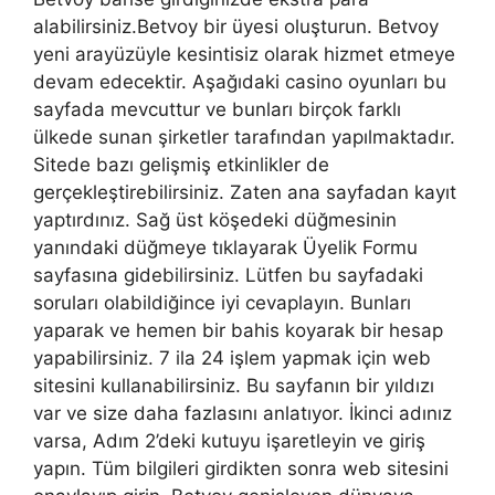
alabilirsiniz.Betvoy bir üyesi oluşturun. Betvoy
yeni arayüzüyle kesintisiz olarak hizmet etmeye
devam edecektir. Aşağıdaki casino oyunları bu
sayfada mevcuttur ve bunları birçok farklı
ülkede sunan şirketler tarafından yapılmaktadır.
Sitede bazı gelişmiş etkinlikler de
gerçekleştirebilirsiniz. Zaten ana sayfadan kayıt
yaptırdınız. Sağ üst köşedeki düğmesinin
yanındaki düğmeye tıklayarak Üyelik Formu
sayfasına gidebilirsiniz. Lütfen bu sayfadaki
soruları olabildiğince iyi cevaplayın. Bunları
yaparak ve hemen bir bahis koyarak bir hesap
yapabilirsiniz. 7 ila 24 işlem yapmak için web
sitesini kullanabilirsiniz. Bu sayfanın bir yıldızı
var ve size daha fazlasını anlatıyor. İkinci adınız
varsa, Adım 2’deki kutuyu işaretleyin ve giriş
yapın. Tüm bilgileri girdikten sonra web sitesini