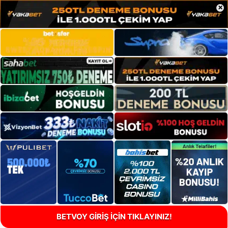
×
BETVOY GİRİŞ İÇİN TIKLAYINIZ!