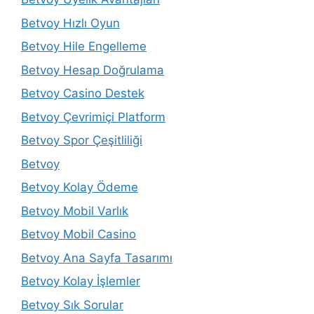
Betvoy Hızlı Oyun
Betvoy Hile Engelleme
Betvoy Hesap Doğrulama
Betvoy Casino Destek
Betvoy Çevrimiçi Platform
Betvoy Spor Çeşitliliği
Betvoy
Betvoy Kolay Ödeme
Betvoy Mobil Varlık
Betvoy Mobil Casino
Betvoy Ana Sayfa Tasarımı
Betvoy Kolay İşlemler
Betvoy Sık Sorular