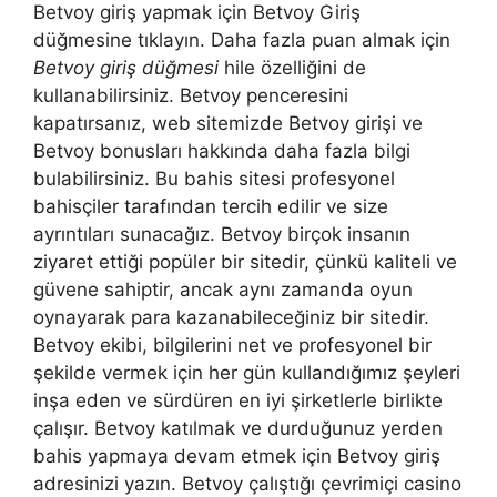
Betvoy giriş yapmak için Betvoy Giriş
düğmesine tıklayın. Daha fazla puan almak için
Betvoy giriş düğmesi
hile özelliğini de
kullanabilirsiniz. Betvoy penceresini
kapatırsanız, web sitemizde Betvoy girişi ve
Betvoy bonusları hakkında daha fazla bilgi
bulabilirsiniz. Bu bahis sitesi profesyonel
bahisçiler tarafından tercih edilir ve size
ayrıntıları sunacağız. Betvoy birçok insanın
ziyaret ettiği popüler bir sitedir, çünkü kaliteli ve
güvene sahiptir, ancak aynı zamanda oyun
oynayarak para kazanabileceğiniz bir sitedir.
Betvoy ekibi, bilgilerini net ve profesyonel bir
şekilde vermek için her gün kullandığımız şeyleri
inşa eden ve sürdüren en iyi şirketlerle birlikte
çalışır. Betvoy katılmak ve durduğunuz yerden
bahis yapmaya devam etmek için Betvoy giriş
adresinizi yazın. Betvoy çalıştığı çevrimiçi casino