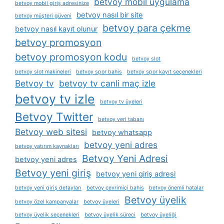
betvoy mobil uygulama
betvoy mobil giriş adresinize
betvoy nasıl bir site
betvoy müşteri güveni
betvoy para çekme
betvoy nasıl kayıt olunur
betvoy promosyon
betvoy promosyon kodu
betvoy slot
betvoy slot makineleri
betvoy spor bahis
betvoy spor kayıt seçenekleri
Betvoy tv
betvoy tv canli maç izle
betvoy tv izle
betvoy tv üyeleri
Betvoy Twitter
betvoy veri tabanı
Betvoy web sitesi
betvoy whatsapp
betvoy yeni adres
betvoy yatırım kaynakları
Betvoy Yeni Adresi
betvoy yeni adres
Betvoy yeni giriş
betvoy yeni giriş adresi
betvoy yeni giriş detayları
betvoy çevrimiçi bahis
betvoy önemli hatalar
Betvoy üyelik
betvoy özel kampanyalar
betvoy üyeleri
betvoy üyelik seçenekleri
betvoy üyelik süreci
betvoy üyeliği