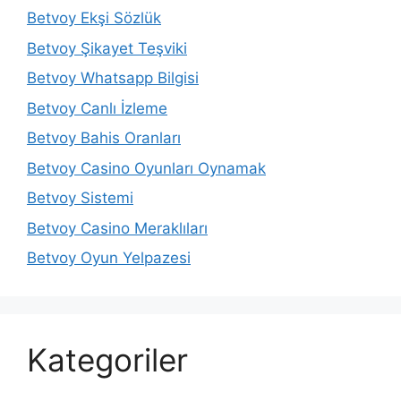
Betvoy Ekşi Sözlük
Betvoy Şikayet Teşviki
Betvoy Whatsapp Bilgisi
Betvoy Canlı İzleme
Betvoy Bahis Oranları
Betvoy Casino Oyunları Oynamak
Betvoy Sistemi
Betvoy Casino Meraklıları
Betvoy Oyun Yelpazesi
Kategoriler