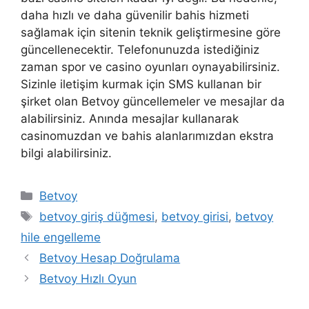
daha hızlı ve daha güvenilir bahis hizmeti
sağlamak için sitenin teknik geliştirmesine göre
güncellenecektir. Telefonunuzda istediğiniz
zaman spor ve casino oyunları oynayabilirsiniz.
Sizinle iletişim kurmak için SMS kullanan bir
şirket olan Betvoy güncellemeler ve mesajlar da
alabilirsiniz. Anında mesajlar kullanarak
casinomuzdan ve bahis alanlarımızdan ekstra
bilgi alabilirsiniz.
Kategoriler
Betvoy
Etiketler
betvoy giriş düğmesi
,
betvoy girisi
,
betvoy
hile engelleme
Yazı
Betvoy Hesap Doğrulama
dolaşımı
Betvoy Hızlı Oyun