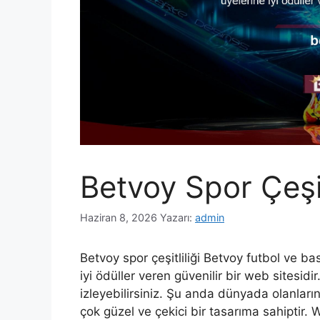
Betvoy Spor Çeşit
Haziran 8, 2026
Yazarı:
admin
Betvoy spor çeşitliliği Betvoy futbol ve b
iyi ödüller veren güvenilir bir web sitesidi
izleyebilirsiniz. Şu anda dünyada olanların 
çok güzel ve çekici bir tasarıma sahiptir.