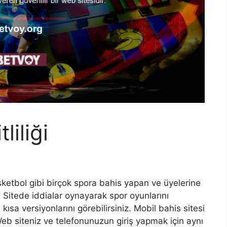
liliği
asketbol gibi birçok spora bahis yapan ve üyelerine
r. Sitede iddialar oynayarak spor oyunlarını
kısa versiyonlarını görebilirsiniz. Mobil bahis sitesi
 Web siteniz ve telefonunuzun giriş yapmak için aynı