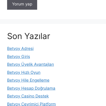
Son Yazılar
Betvoy Adresi
Betvoy Giriş
Betvoy Üyelik Avantajları
Betvoy Hızlı Oyun
Betvoy Hile Engelleme
Betvoy Hesap Doğrulama
Betvoy Casino Destek
Betvoy Çevrimiçi Platform