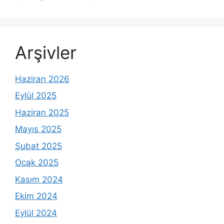
Arşivler
Haziran 2026
Eylül 2025
Haziran 2025
Mayıs 2025
Şubat 2025
Ocak 2025
Kasım 2024
Ekim 2024
Eylül 2024