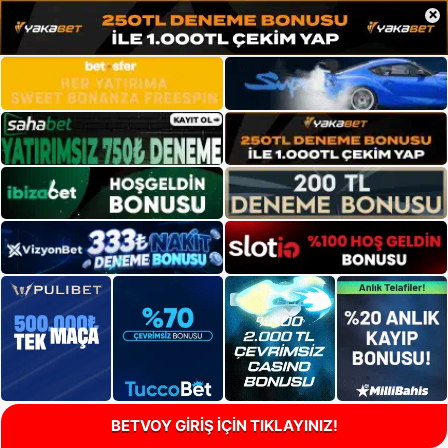
×
BETVOY GİRİŞ İÇİN TIKLAYINIZ!