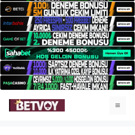
İçeriğe
atla
Menü