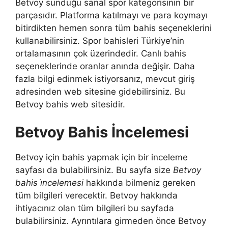
Betvoy sunduğu sanal spor kategorisinin bir
parçasıdır. Platforma katılmayı ve para koymayı
bitirdikten hemen sonra tüm bahis seçeneklerini
kullanabilirsiniz. Spor bahisleri Türkiye’nin
ortalamasının çok üzerindedir. Canlı bahis
seçeneklerinde oranlar anında değişir. Daha
fazla bilgi edinmek istiyorsanız, mevcut giriş
adresinden web sitesine gidebilirsiniz. Bu
Betvoy bahis web sitesidir.
Betvoy Bahis İncelemesi
Betvoy için bahis yapmak için bir inceleme
sayfası da bulabilirsiniz. Bu sayfa size
Betvoy
bahis i̇ncelemesi
hakkında bilmeniz gereken
tüm bilgileri verecektir. Betvoy hakkında
ihtiyacınız olan tüm bilgileri bu sayfada
bulabilirsiniz. Ayrıntılara girmeden önce Betvoy