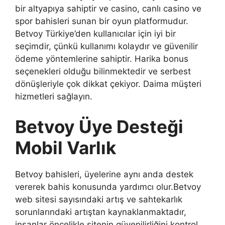
bir altyapıya sahiptir ve casino, canlı casino ve
spor bahisleri sunan bir oyun platformudur.
Betvoy Türkiye’den kullanıcılar için iyi bir
seçimdir, çünkü kullanımı kolaydır ve güvenilir
ödeme yöntemlerine sahiptir. Harika bonus
seçenekleri olduğu bilinmektedir ve serbest
dönüşleriyle çok dikkat çekiyor. Daima müşteri
hizmetleri sağlayın.
Betvoy Üye Desteği
Mobil Varlık
Betvoy bahisleri, üyelerine aynı anda destek
vererek bahis konusunda yardımcı olur.Betvoy
web sitesi sayısındaki artış ve sahtekarlık
sorunlarındaki artıştan kaynaklanmaktadır,
insanlar öncelikle sitenin güvenilirliğini kontrol