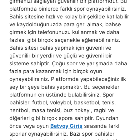
girmenizi sağlayan güvenilir bir platformdur. Bu
platformda binlerce farklı spor oynayabilirsiniz.
Bahis sitesine hızlı ve kolay bir şekilde katılabilir
ve kaydolduğunuzda para geri almak, bahse
girmek için telefonunuzu kullanmak ve daha
fazlası gibi birçok seçenekle eğlenebilirsiniz.
Bahis sitesi bahis yapmak için güvenli ve
güvenilir bir yerdir ve güçlü ve güvenli bir
sisteme sahiptir. Çoğu spor ve yarışmada daha
fazla para kazanmak için birçok oyun
oynayabilirsiniz. Platformda yapabileceğiniz ilk
şey bir şeye bahis yapmaktır. Bu seçenekleri
platformun en üstünde bulabilirsiniz. Spor
bahisleri futbol, voleybol, basketbol, tenis,
hentbol, masa tenisi, buz hokeyi, ragbi ve
diğerleri gibi birçok spora sahiptir. Oyundan
önce veya oyun
Betvoy Giriş
sırasında farklı
sporlar oynayabilirsiniz. Bazı spor bahisleri