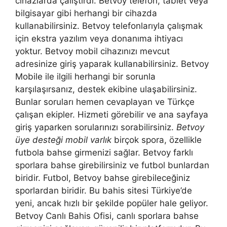
cihazlarda çalıştırdı. Betvoy telefon, tablet veya
bilgisayar gibi herhangi bir cihazda
kullanabilirsiniz. Betvoy telefonlarıyla çalışmak
için ekstra yazılım veya donanıma ihtiyacı
yoktur. Betvoy mobil cihazınızı mevcut
adresinize giriş yaparak kullanabilirsiniz. Betvoy
Mobile ile ilgili herhangi bir sorunla
karşılaşırsanız, destek ekibine ulaşabilirsiniz.
Bunlar soruları hemen cevaplayan ve Türkçe
çalışan ekipler. Hizmeti görebilir ve ana sayfaya
giriş yaparken sorularınızı sorabilirsiniz.
Betvoy
üye desteği mobil varlık
birçok spora, özellikle
futbola bahse girmenizi sağlar. Betvoy farklı
sporlara bahse girebilirsiniz ve futbol bunlardan
biridir. Futbol, Betvoy bahse girebileceğiniz
sporlardan biridir. Bu bahis sitesi Türkiye’de
yeni, ancak hızlı bir şekilde popüler hale geliyor.
Betvoy Canlı Bahis Ofisi, canlı sporlara bahse