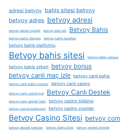
bahis sitesi betvoy
adresi betvoy
betvoy adresi
betvoy adres
Betvoy Bahis
betvoy adresi üyeliği
betvoy alan adı
betvoy bahis dünyası
betvoy bahis kuralları
betvoy bahis platformu
Betvoy bahis sitesi
betvoy bahis sonucu
betvoy bonus
betvoy bahis şirketi
betvoy canli maç izle
betvoy canlı bahis
betvoy canlı casino
betvoy canlı bahis oranları
Betvoy Canlı Destek
betvoy canlı casino live
betvoy casino bölümü
betvoy canlı destek hattı
betvoy casino oyunları
betvoy casino kategorisi
Betvoy Casino Sitesi
betvoy com
betvoy destek konuları
betvoy doğru bilgi
betvoy gerekli bilgiler