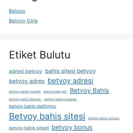
Betvoy
Betvoy Giriş
Etiket Bulutu
bahis sitesi betvoy
adresi betvoy
betvoy adresi
betvoy adres
Betvoy Bahis
betvoy adresi üyeliği
betvoy alan adı
betvoy bahis dünyası
betvoy bahis kuralları
betvoy bahis platformu
Betvoy bahis sitesi
betvoy bahis sonucu
betvoy bonus
betvoy bahis şirketi