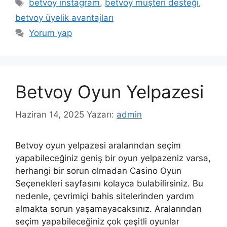
Etiketler
betvoy instagram
,
betvoy müşteri desteği
,
betvoy üyelik avantajları
Yorum yap
Betvoy Oyun Yelpazesi
Haziran 14, 2025
Yazarı:
admin
Betvoy oyun yelpazesi aralarından seçim
yapabileceğiniz geniş bir oyun yelpazeniz varsa,
herhangi bir sorun olmadan Casino Oyun
Seçenekleri sayfasını kolayca bulabilirsiniz. Bu
nedenle, çevrimiçi bahis sitelerinden yardım
almakta sorun yaşamayacaksınız. Aralarından
seçim yapabileceğiniz çok çeşitli oyunlar