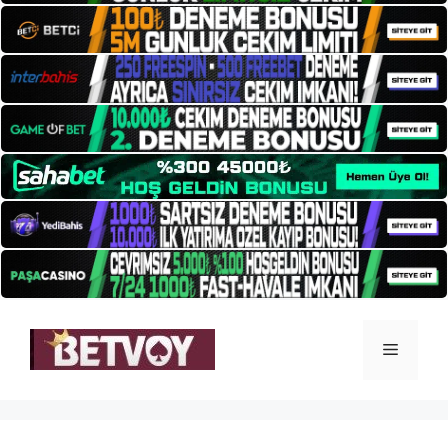
İçeriğe
atla
Menü