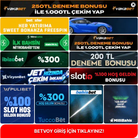
×
BETVOY GİRİŞ İÇİN TIKLAYINIZ!