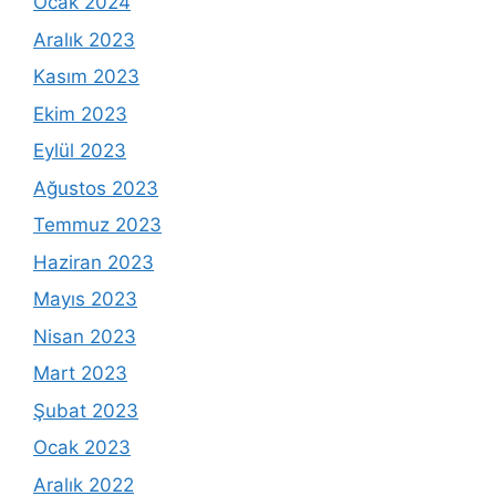
Ocak 2024
Aralık 2023
Kasım 2023
Ekim 2023
Eylül 2023
Ağustos 2023
Temmuz 2023
Haziran 2023
Mayıs 2023
Nisan 2023
Mart 2023
Şubat 2023
Ocak 2023
Aralık 2022