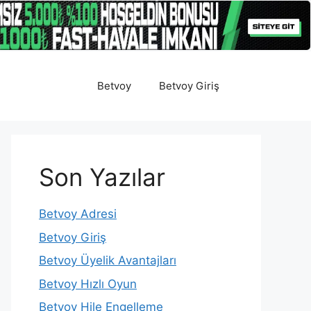
Betvoy
Betvoy Giriş
Son Yazılar
Betvoy Adresi
Betvoy Giriş
Betvoy Üyelik Avantajları
Betvoy Hızlı Oyun
Betvoy Hile Engelleme