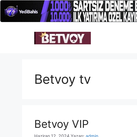
İçeriğe
atla
Betvoy tv
Betvoy VIP
Haziran 12, 2024
Yazarı:
admin