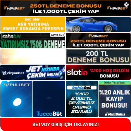
×
BETVOY GİRİŞ İÇİN TIKLAYINIZ!