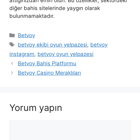
attığınızdan emin olun. Bu özellikler, sektördeki
diğer bahis sitelerinde yaygın olarak
bulunmamaktadır.
Kategoriler
Betvoy
Etiketler
betvoy ekibi oyun yelpazesi
,
betvoy
instagram
,
betvoy oyun yelpazesi
Yazı
Betvoy Bahis Platformu
dolaşımı
Betvoy Casino Meraklıları
Yorum yapın
Yorum