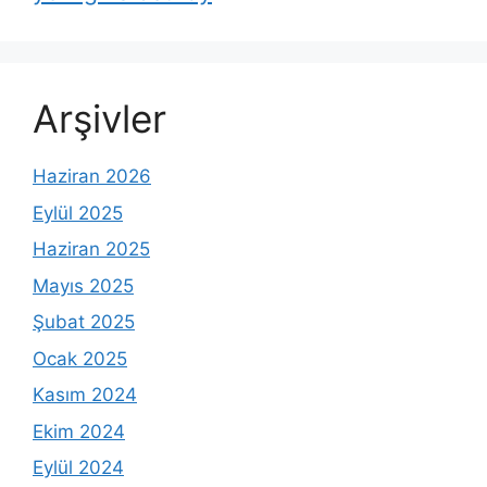
Arşivler
Haziran 2026
Eylül 2025
Haziran 2025
Mayıs 2025
Şubat 2025
Ocak 2025
Kasım 2024
Ekim 2024
Eylül 2024