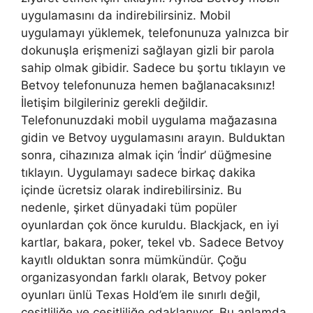
uygulamasını da indirebilirsiniz. Mobil
uygulamayı yüklemek, telefonunuza yalnızca bir
dokunuşla erişmenizi sağlayan gizli bir parola
sahip olmak gibidir. Sadece bu şortu tıklayın ve
Betvoy telefonunuza hemen bağlanacaksınız!
İletişim bilgileriniz gerekli değildir.
Telefonunuzdaki mobil uygulama mağazasına
gidin ve Betvoy uygulamasını arayın. Bulduktan
sonra, cihazınıza almak için ‘İndir’ düğmesine
tıklayın. Uygulamayı sadece birkaç dakika
içinde ücretsiz olarak indirebilirsiniz. Bu
nedenle, şirket dünyadaki tüm popüler
oyunlardan çok önce kuruldu. Blackjack, en iyi
kartlar, bakara, poker, tekel vb. Sadece Betvoy
kayıtlı olduktan sonra mümkündür. Çoğu
organizasyondan farklı olarak, Betvoy poker
oyunları ünlü Texas Hold’em ile sınırlı değil,
çeşitliliğe ve çeşitliliğe odaklanıyor. Bu anlamda