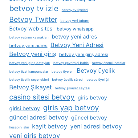
betvoy tv izle
betvoy tv üyeleri
Betvoy Twitter
betvoy veri tabanı
Betvoy web sitesi
betvoy whatsapp
betvoy yeni adres
betvoy yatırım kaynakları
Betvoy Yeni Adresi
betvoy yeni adres
Betvoy yeni giriş
betvoy yeni giriş adresi
betvoy yeni giriş detayları
betvoy çevrimiçi bahis
betvoy önemli hatalar
Betvoy üyelik
betvoy özel kampanyalar
betvoy üyeleri
betvoy üyelik seçenekleri
betvoy üyelik süreci
betvoy üyeliği
Betvoy Şikayet
betvoy şikayet sayfası
casino sitesi betvoy
giris betvoy
giris yap betvoy
girisi betvoy
güncel adresi betvoy
güncel betvoy
kayit betvoy
yeni adresi betvoy
hesabını alın
yeni giris betvoy