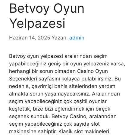
Betvoy Oyun
Yelpazesi
Haziran 14, 2025
Yazarı:
admin
Betvoy oyun yelpazesi aralarından seçim
yapabileceğiniz geniş bir oyun yelpazeniz varsa,
herhangi bir sorun olmadan Casino Oyun
Seçenekleri sayfasını kolayca bulabilirsiniz. Bu
nedenle, çevrimiçi bahis sitelerinden yardım
almakta sorun yaşamayacaksınız. Aralarından
seçim yapabileceğiniz çok çeşitli oyunlar
keşfettik, bize bizi eğlendirmek için birçok
seçenek sunduk. Betvoy Casino, aralarından
seçim yapabileceğiniz çok sayıda slot
makinesine sahiptir. Klasik slot makineleri