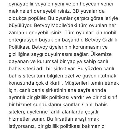
oynayabilir veya en yeni ve en heyecan verici
makineleri deneyebilirsiniz. 3D yuvalar da
oldukça popüler. Bu oyunlar çarpıcı görselleriyle
büyülüyor. Betvoy Mobile’daki tüm oyunları her
zaman deneyebilirsiniz. Tüm oyunlar için mobil
entegrasyon büyük bir başarıdır. Betvoy Gizlilik
Politikası. Betvoy üyelerinin korunmasını ve
gizliliğine saygı duyulmasını sağlar. Ülkemize
dayanan ve kurumsal bir yapıya sahip canlı
bahis sitesi adlı bir şirket var. Bu yüzden canlı
bahis sitesi tüm bilgileri özel ve güvenli tutmak
konusunda çok dikkatli. Müşterileri temin etmek
için, canlı bahis şirketinin ana sayfalarında
ayrıntılı bir gizlilik politikası vardır ve birinci sınıf
bir hizmet sunduklarını kanıtlar. Canlı bahis
siteleri, üyelerine farklı alanlarda çeşitli
hizmetler sunar. Bu fırsatları araştırmak
istiyorsanız, bir gizlilik politikası bakmanız