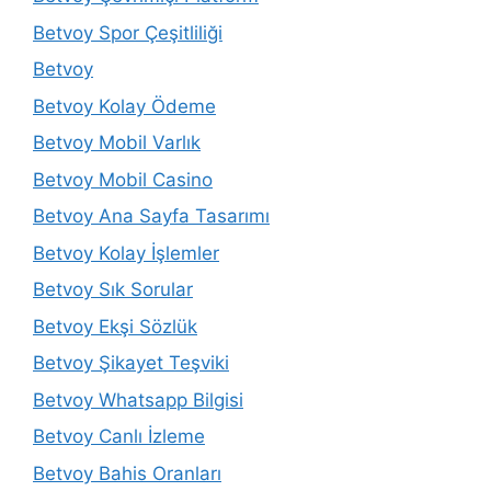
Betvoy Spor Çeşitliliği
Betvoy
Betvoy Kolay Ödeme
Betvoy Mobil Varlık
Betvoy Mobil Casino
Betvoy Ana Sayfa Tasarımı
Betvoy Kolay İşlemler
Betvoy Sık Sorular
Betvoy Ekşi Sözlük
Betvoy Şikayet Teşviki
Betvoy Whatsapp Bilgisi
Betvoy Canlı İzleme
Betvoy Bahis Oranları