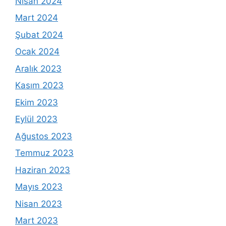
Nisan 2024
Mart 2024
Şubat 2024
Ocak 2024
Aralık 2023
Kasım 2023
Ekim 2023
Eylül 2023
Ağustos 2023
Temmuz 2023
Haziran 2023
Mayıs 2023
Nisan 2023
Mart 2023