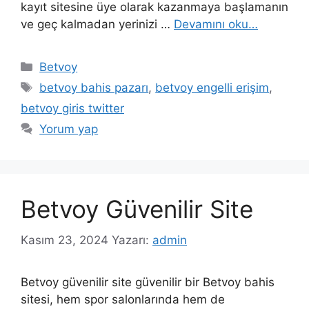
kayıt sitesine üye olarak kazanmaya başlamanın
ve geç kalmadan yerinizi …
Devamını oku…
Kategoriler
Betvoy
Etiketler
betvoy bahis pazarı
,
betvoy engelli erişim
,
betvoy giris twitter
Yorum yap
Betvoy Güvenilir Site
Kasım 23, 2024
Yazarı:
admin
Betvoy güvenilir site güvenilir bir Betvoy bahis
sitesi, hem spor salonlarında hem de