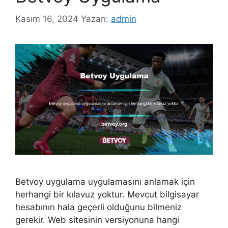
Kasım 16, 2024
Yazarı:
admin
Betvoy uygulama uygulamasını anlamak için
herhangi bir kılavuz yoktur. Mevcut bilgisayar
hesabının hala geçerli olduğunu bilmeniz
gerekir. Web sitesinin versiyonuna hangi