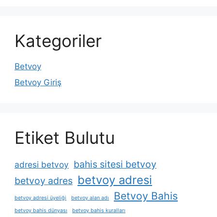
Kategoriler
Betvoy
Betvoy Giriş
Etiket Bulutu
bahis sitesi betvoy
adresi betvoy
betvoy adresi
betvoy adres
Betvoy Bahis
betvoy adresi üyeliği
betvoy alan adı
betvoy bahis dünyası
betvoy bahis kuralları