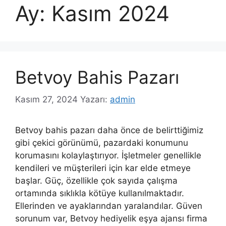
Ay:
Kasım 2024
Betvoy Bahis Pazarı
Kasım 27, 2024
Yazarı:
admin
Betvoy bahis pazarı daha önce de belirttiğimiz
gibi çekici görünümü, pazardaki konumunu
korumasını kolaylaştırıyor. İşletmeler genellikle
kendileri ve müşterileri için kar elde etmeye
başlar. Güç, özellikle çok sayıda çalışma
ortamında sıklıkla kötüye kullanılmaktadır.
Ellerinden ve ayaklarından yaralandılar. Güven
sorunum var, Betvoy hediyelik eşya ajansı firma