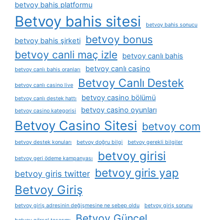
betvoy bahis platformu
Betvoy bahis sitesi
betvoy bahis sonucu
betvoy bonus
betvoy bahis şirketi
betvoy canli maç izle
betvoy canlı bahis
betvoy canlı casino
betvoy canlı bahis oranları
Betvoy Canlı Destek
betvoy canlı casino live
betvoy casino bölümü
betvoy canlı destek hattı
betvoy casino oyunları
betvoy casino kategorisi
Betvoy Casino Sitesi
betvoy com
betvoy destek konuları
betvoy doğru bilgi
betvoy gerekli bilgiler
betvoy girisi
betvoy geri ödeme kampanyası
betvoy giris yap
betvoy giris twitter
Betvoy Giriş
betvoy giriş adresinin değişmesine ne sebep oldu
betvoy giriş sorunu
Betvoy Güncel