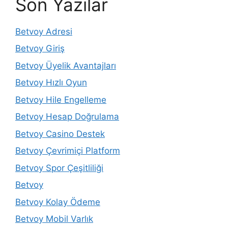
Son Yazılar
Betvoy Adresi
Betvoy Giriş
Betvoy Üyelik Avantajları
Betvoy Hızlı Oyun
Betvoy Hile Engelleme
Betvoy Hesap Doğrulama
Betvoy Casino Destek
Betvoy Çevrimiçi Platform
Betvoy Spor Çeşitliliği
Betvoy
Betvoy Kolay Ödeme
Betvoy Mobil Varlık