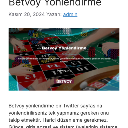
Betvoy Yönlendirme
Kasım 20, 2024
Yazarı:
admin
Betvoy yönlendirme bir Twitter sayfasına
yönlendirilirseniz tek yapmanız gereken onu
takip etmektir. Harici düzenleme gerekmez.
Güncel giriş adresi ve sistem üyelerinin sisteme