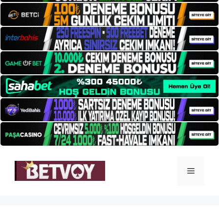
İçeriğe
atla
Menü