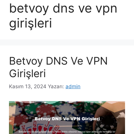
betvoy dns ve vpn
girişleri
Betvoy DNS Ve VPN
Girişleri
Kasım 13, 2024
Yazarı:
admin