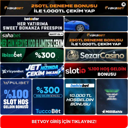
×
BETVOY GİRİŞ İÇİN TIKLAYINIZ!