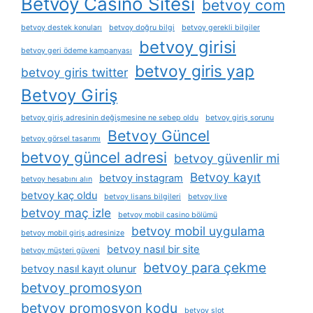
Betvoy Casino Sitesi
betvoy com
betvoy destek konuları
betvoy doğru bilgi
betvoy gerekli bilgiler
betvoy girisi
betvoy geri ödeme kampanyası
betvoy giris yap
betvoy giris twitter
Betvoy Giriş
betvoy giriş adresinin değişmesine ne sebep oldu
betvoy giriş sorunu
Betvoy Güncel
betvoy görsel tasarımı
betvoy güncel adresi
betvoy güvenlir mi
Betvoy kayıt
betvoy instagram
betvoy hesabını alın
betvoy kaç oldu
betvoy lisans bilgileri
betvoy live
betvoy maç izle
betvoy mobil casino bölümü
betvoy mobil uygulama
betvoy mobil giriş adresinize
betvoy nasıl bir site
betvoy müşteri güveni
betvoy para çekme
betvoy nasıl kayıt olunur
betvoy promosyon
betvoy promosyon kodu
betvoy slot