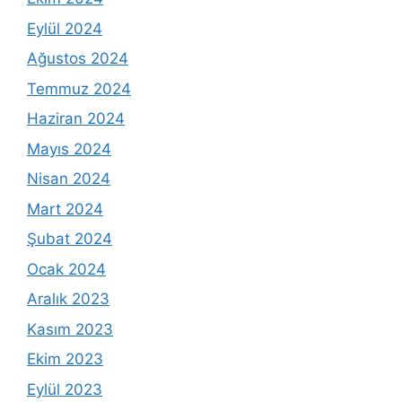
Eylül 2024
Ağustos 2024
Temmuz 2024
Haziran 2024
Mayıs 2024
Nisan 2024
Mart 2024
Şubat 2024
Ocak 2024
Aralık 2023
Kasım 2023
Ekim 2023
Eylül 2023