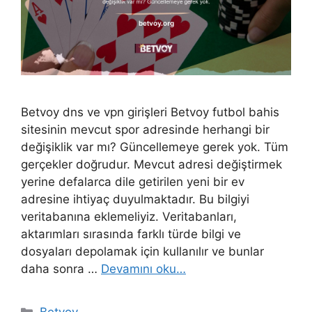
Betvoy dns ve vpn girişleri Betvoy futbol bahis
sitesinin mevcut spor adresinde herhangi bir
değişiklik var mı? Güncellemeye gerek yok. Tüm
gerçekler doğrudur. Mevcut adresi değiştirmek
yerine defalarca dile getirilen yeni bir ev
adresine ihtiyaç duyulmaktadır. Bu bilgiyi
veritabanına eklemeliyiz. Veritabanları,
aktarımları sırasında farklı türde bilgi ve
dosyaları depolamak için kullanılır ve bunlar
daha sonra …
Devamını oku…
Kategoriler