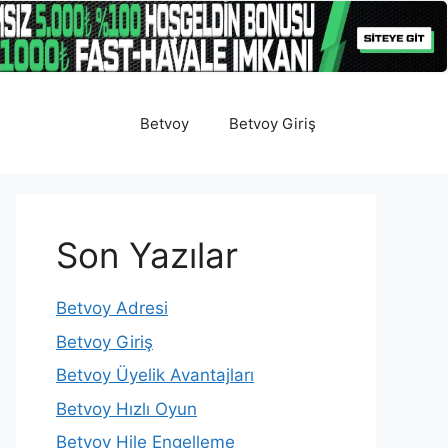
Betvoy
Betvoy Giriş
Son Yazılar
Betvoy Adresi
Betvoy Giriş
Betvoy Üyelik Avantajları
Betvoy Hızlı Oyun
Betvoy Hile Engelleme