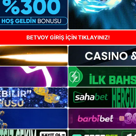
BETVOY GİRİŞ İÇİN TIKLAYINIZ!