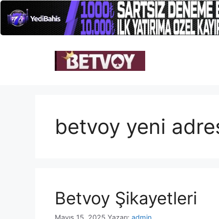
İçeriğe
atla
betvoy yeni adre
Betvoy Şikayetleri
Mayıs 15, 2025
Yazarı:
admin