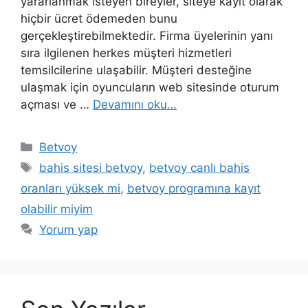
yararlanmak isteyen bireyler, siteye kayıt olarak
hiçbir ücret ödemeden bunu
gerçekleştirebilmektedir. Firma üyelerinin yanı
sıra ilgilenen herkes müşteri hizmetleri
temsilcilerine ulaşabilir. Müşteri desteğine
ulaşmak için oyuncuların web sitesinde oturum
açması ve …
Devamını oku…
Kategoriler
Betvoy
Etiketler
bahis sitesi betvoy
,
betvoy canlı bahis
oranları yüksek mi
,
betvoy programına kayıt
olabilir miyim
Yorum yap