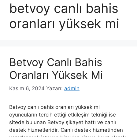
betvoy canlı bahis
oranları yüksek mi
Betvoy Canlı Bahis
Oranları Yüksek Mi
Kasım 6, 2024
Yazarı:
admin
Betvoy canlı bahis oranları yüksek mi
oyuncuların tercih ettiği etkileşim tekniği ise
sitede bulunan Betvoy şikayet hattı ve canlı
destek hizmetleridir. Canlı destek hizmetinden