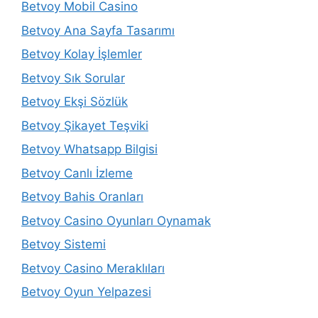
Betvoy Mobil Casino
Betvoy Ana Sayfa Tasarımı
Betvoy Kolay İşlemler
Betvoy Sık Sorular
Betvoy Ekşi Sözlük
Betvoy Şikayet Teşviki
Betvoy Whatsapp Bilgisi
Betvoy Canlı İzleme
Betvoy Bahis Oranları
Betvoy Casino Oyunları Oynamak
Betvoy Sistemi
Betvoy Casino Meraklıları
Betvoy Oyun Yelpazesi