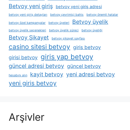
Betvoy yeni giriş
betvoy yeni giriş adresi
betvoy yeni giriş detayları
betvoy çevrimiçi bahis
betvoy önemli hatalar
Betvoy üyelik
betvoy özel kampanyalar
betvoy üyeleri
betvoy üyelik seçenekleri
betvoy üyelik süreci
betvoy üyeliği
Betvoy Şikayet
betvoy şikayet sayfası
casino sitesi betvoy
giris betvoy
giris yap betvoy
girisi betvoy
güncel adresi betvoy
güncel betvoy
kayit betvoy
yeni adresi betvoy
hesabını alın
yeni giris betvoy
Arşivler