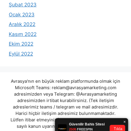
Şubat 2023
Ocak 2023
Aralık 2022
Kasım 2022
Ekim 2022
Eylül 2022
Avrasya'nın en büyük reklam platformunda olmak için
Microsoft Teams:
reklam@avrasyamarketing.com
adresimizden veya Telegram: @Avrasyamarketing
adresimizden irtibat kurabilirsiniz. (Tek iletişim
adreslerimiz teams / telegram ve mail adresimizdir.
Harici hiçbir iletişim adresimiz bulunmamaktadır.
Lütfen itibar etmeyiniz.) Türkiye yasalarına göre 7258
sayılı kanun uyarınca yasa dışı bahis oynamanın