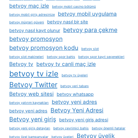
betvoy maç izle
betvoy mobil casino bölümü
betvoy mobil uygulama
betvoy mobil giriş adresinize
betvoy nasıl bir site
betvoy müşteri güveni
betvoy para çekme
betvoy nasıl kayıt olunur
betvoy promosyon
betvoy promosyon kodu
betvoy slot
betvoy slot makineleri
betvoy spor bahis
betvoy spor kayıt seçenekleri
Betvoy tv
betvoy tv canli maç izle
betvoy tv izle
betvoy tv üyeleri
Betvoy Twitter
betvoy veri tabanı
Betvoy web sitesi
betvoy whatsapp
betvoy yeni adres
betvoy yatırım kaynakları
Betvoy Yeni Adresi
betvoy yeni adres
Betvoy yeni giriş
betvoy yeni giriş adresi
betvoy yeni giriş detayları
betvoy çevrimiçi bahis
betvoy önemli hatalar
Betvoy üyelik
betvoy özel kampanyalar
betvoy üyeleri