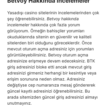
Betvoy Hakkında İncelemeler
Yasadışı casino sitelerinin incelemelerinden çok
şey öğrenebilirsiniz.
Betvoy hakkında
i̇ncelemeler
hakkında çok fazla yorum
görüyorum. Örneğin bahisçiler yorumları
okuduklarında sitenin en güvenilir ve kaliteli
sitelerden biri olduğunu göreceklerdir. Önce
mevcut oturum açma adresiniz için yorumları
görüntüleyebilirsiniz. Betvoy oturum açma
adresinize erişmeye devam edeceksiniz. BTK
giriş adresinizi bloke etti ancak mevcut giriş
adresinizi girmeniz herhangi bir kesintiye veya
erişim sorununa neden olmaz. Adresiniz
değiştiyse cep numaranıza mesaj göndererek
güncel kayıtlı adresinizi öğrenebilirsiniz. Bu
arada sitemizden güncel giriş adresinizi almayı
unutmayınız.