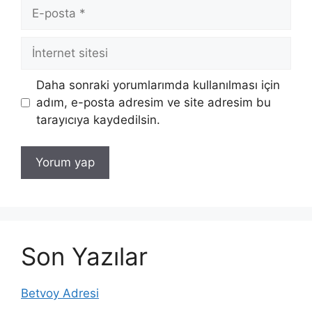
E-
posta
İnternet
sitesi
Daha sonraki yorumlarımda kullanılması için
adım, e-posta adresim ve site adresim bu
tarayıcıya kaydedilsin.
Son Yazılar
Betvoy Adresi