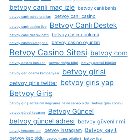
betvoy canli maç izle
betvoy canlı bahis
betvoy canlı casino
betvoy canlı bahis oranları
Betvoy Canlı Destek
betvoy canlı casino live
betvoy casino bölümü
betvoy canlı destek hattı
betvoy casino oyunları
betvoy casino kategorisi
Betvoy Casino Sitesi
betvoy com
betvoy destek konuları
betvoy doğru bilgi
betvoy gerekli bilgiler
betvoy girisi
betvoy geri ödeme kampanyası
betvoy giris yap
betvoy giris twitter
Betvoy Giriş
betvoy giriş adresinin değişmesine ne sebep oldu
betvoy giriş sorunu
Betvoy Güncel
betvoy görsel tasarımı
betvoy güncel adresi
betvoy güvenlir mi
Betvoy kayıt
betvoy instagram
betvoy hesabını alın
betvoy kaç oldu
betvoy lisans bilgileri
betvoy live