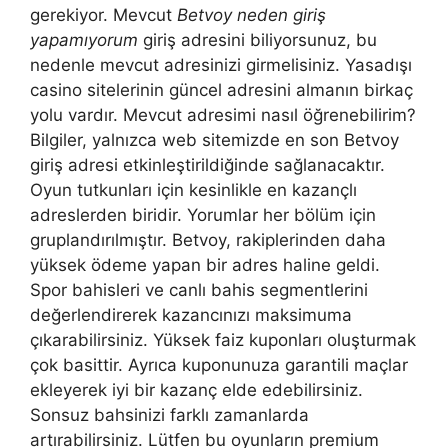
gerekiyor. Mevcut
Betvoy neden giriş
yapamıyorum
giriş adresini biliyorsunuz, bu
nedenle mevcut adresinizi girmelisiniz. Yasadışı
casino sitelerinin güncel adresini almanın birkaç
yolu vardır. Mevcut adresimi nasıl öğrenebilirim?
Bilgiler, yalnızca web sitemizde en son Betvoy
giriş adresi etkinleştirildiğinde sağlanacaktır.
Oyun tutkunları için kesinlikle en kazançlı
adreslerden biridir. Yorumlar her bölüm için
gruplandırılmıştır. Betvoy, rakiplerinden daha
yüksek ödeme yapan bir adres haline geldi.
Spor bahisleri ve canlı bahis segmentlerini
değerlendirerek kazancınızı maksimuma
çıkarabilirsiniz. Yüksek faiz kuponları oluşturmak
çok basittir. Ayrıca kuponunuza garantili maçlar
ekleyerek iyi bir kazanç elde edebilirsiniz.
Sonsuz bahsinizi farklı zamanlarda
artırabilirsiniz. Lütfen bu oyunların premium