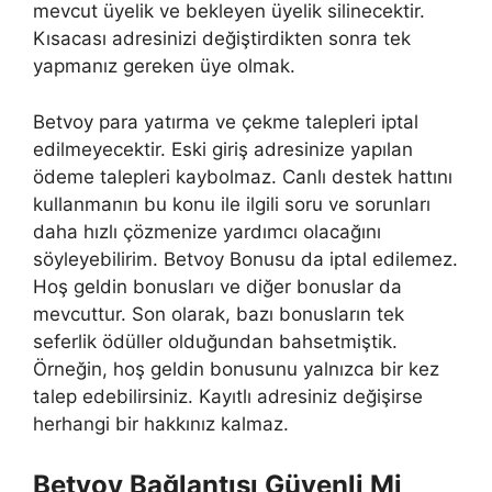
mevcut üyelik ve bekleyen üyelik silinecektir.
Kısacası adresinizi değiştirdikten sonra tek
yapmanız gereken üye olmak.
Betvoy para yatırma ve çekme talepleri iptal
edilmeyecektir. Eski giriş adresinize yapılan
ödeme talepleri kaybolmaz. Canlı destek hattını
kullanmanın bu konu ile ilgili soru ve sorunları
daha hızlı çözmenize yardımcı olacağını
söyleyebilirim. Betvoy Bonusu da iptal edilemez.
Hoş geldin bonusları ve diğer bonuslar da
mevcuttur. Son olarak, bazı bonusların tek
seferlik ödüller olduğundan bahsetmiştik.
Örneğin, hoş geldin bonusunu yalnızca bir kez
talep edebilirsiniz. Kayıtlı adresiniz değişirse
herhangi bir hakkınız kalmaz.
Betvoy Bağlantısı Güvenli Mi