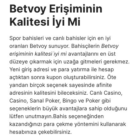
Betvoy Erişiminin
Kalitesi İyi Mi
Spor bahisleri ve canlı bahisler için en iyi
oranları Betvoy sunuyor. Bahisçilerin
Betvoy
erişiminin kalitesi i̇yi mi
avantajlarını en üst
düzeye çıkarmak için uzağa gitmeleri gerekmez.
Yeni giriş adresi ve para yatırma ile hesap
açtıktan sonra kupon oluşturabilirsiniz. Öte
yandan birçok seçenek sayesinde afinite
adresinin kalitesini bileceksiniz. Canlı Casino,
Casino, Sanal Poker, Bingo ve Poker gibi
seçeneklerin büyük avantajlara sahip olduğunu
lütfen unutmayın.Bahis seçeneğinden
kazandığınızı para çekme yöntemini kullanarak
hesabınıza çekebilirsiniz.