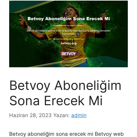
Betvoy Aboneliğim
Sona Erecek Mi
Haziran 28, 2023
Yazarı:
admin
Betvoy aboneliğim sona erecek mi Betvoy web