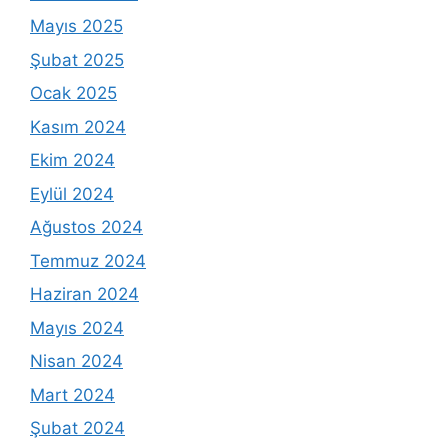
Mayıs 2025
Şubat 2025
Ocak 2025
Kasım 2024
Ekim 2024
Eylül 2024
Ağustos 2024
Temmuz 2024
Haziran 2024
Mayıs 2024
Nisan 2024
Mart 2024
Şubat 2024