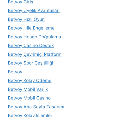
Betvoy Giriş
Betvoy Üyelik Avantajları
Betvoy Hızlı Oyun
Betvoy Hile Engelleme
Betvoy Hesap Doğrulama
Betvoy Casino Destek
Betvoy Çevrimiçi Platform
Betvoy Spor Çeşitliliği
Betvoy
Betvoy Kolay Ödeme
Betvoy Mobil Varlık
Betvoy Mobil Casino
Betvoy Ana Sayfa Tasarımı
Betvoy Kolay İşlemler