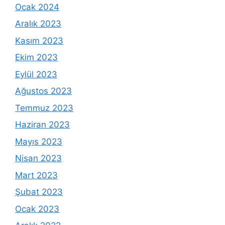
Ocak 2024
Aralık 2023
Kasım 2023
Ekim 2023
Eylül 2023
Ağustos 2023
Temmuz 2023
Haziran 2023
Mayıs 2023
Nisan 2023
Mart 2023
Şubat 2023
Ocak 2023