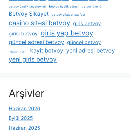
betvoy üyelik seçenekleri
betvoy üyelik süreci
betvoy üyeliği
Betvoy Şikayet
betvoy şikayet sayfası
casino sitesi betvoy
giris betvoy
giris yap betvoy
girisi betvoy
güncel adresi betvoy
güncel betvoy
kayit betvoy
yeni adresi betvoy
hesabını alın
yeni giris betvoy
Arşivler
Haziran 2026
Eylül 2025
Haziran 2025