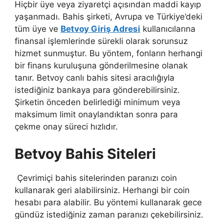
Hiçbir üye veya ziyaretçi açısından maddi kayıp
yaşanmadı. Bahis şirketi, Avrupa ve Türkiye’deki
tüm üye ve
Betvoy Giriş Adresi
kullanıcılarına
finansal işlemlerinde sürekli olarak sorunsuz
hizmet sunmuştur. Bu yöntem, fonların herhangi
bir finans kuruluşuna gönderilmesine olanak
tanır. Betvoy canlı bahis sitesi aracılığıyla
istediğiniz bankaya para gönderebilirsiniz.
Şirketin önceden belirlediği minimum veya
maksimum limit onaylandıktan sonra para
çekme onay süreci hızlıdır.
Betvoy Bahis Siteleri
Çevrimiçi bahis sitelerinden paranızı coin
kullanarak geri alabilirsiniz. Herhangi bir coin
hesabı para alabilir. Bu yöntemi kullanarak gece
gündüz istediğiniz zaman paranızı çekebilirsiniz.