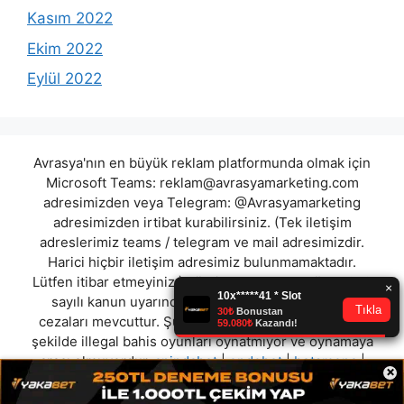
Kasım 2022
Ekim 2022
Eylül 2022
Avrasya'nın en büyük reklam platformunda olmak için
Microsoft Teams:
reklam@avrasyamarketing.com
adresimizden veya Telegram: @Avrasyamarketing
adresimizden irtibat kurabilirsiniz. (Tek iletişim
adreslerimiz teams / telegram ve mail adresimizdir.
Harici hiçbir iletişim adresimiz bulunmamaktadır.
Lütfen itibar etmeyiniz.) Türkiye yasalarına göre 7258
sayılı kanun uyarınca yasa dışı bahis oynamanın
cezaları mevcuttur. Şu an bulunduğunuz site hiç bir
şekilde illegal bahis oyunları oynatmıyor ve oynamaya
aracı olmuyordur.
anindabet
|
ondobet
|
betsmona
|
×
betvizit
|
betyoluu
|
loyalbahis
|
modelbahis
|
yazitura