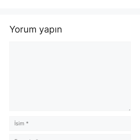
Yorum yapın
Yorum
İsim
E-