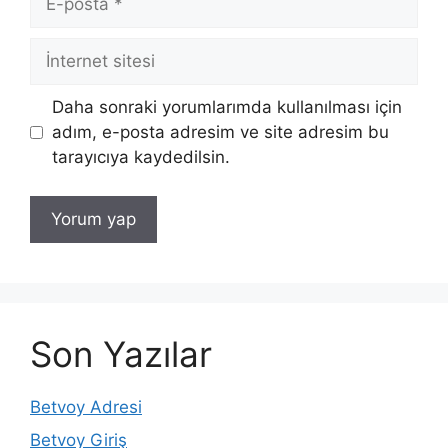
posta
İnternet
sitesi
Daha sonraki yorumlarımda kullanılması için
adım, e-posta adresim ve site adresim bu
tarayıcıya kaydedilsin.
Son Yazılar
Betvoy Adresi
Betvoy Giriş