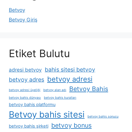
Betvoy
Betvoy Giriş
Etiket Bulutu
bahis sitesi betvoy
adresi betvoy
betvoy adresi
betvoy adres
Betvoy Bahis
betvoy adresi üyeliği
betvoy alan adı
betvoy bahis dünyası
betvoy bahis kuralları
betvoy bahis platformu
Betvoy bahis sitesi
betvoy bahis sonucu
betvoy bonus
betvoy bahis şirketi