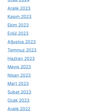
Aralık 2023
Kasım 2023
Ekim 2023
Eylül 2023
Ağustos 2023
Temmuz 2023
Haziran 2023
Mayıs 2023
Nisan 2023
Mart 2023
Şubat 2023
Ocak 2023
Aralık 2022