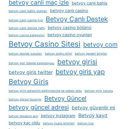
betvoy canli maç izle
betvoy canlı bahis
betvoy canlı casino
betvoy canlı bahis oranları
Betvoy Canlı Destek
betvoy canlı casino live
betvoy casino bölümü
betvoy canlı destek hattı
betvoy casino oyunları
betvoy casino kategorisi
Betvoy Casino Sitesi
betvoy com
betvoy destek konuları
betvoy doğru bilgi
betvoy gerekli bilgiler
betvoy girisi
betvoy geri ödeme kampanyası
betvoy giris yap
betvoy giris twitter
Betvoy Giriş
betvoy giriş adresinin değişmesine ne sebep oldu
betvoy giriş sorunu
Betvoy Güncel
betvoy görsel tasarımı
betvoy güncel adresi
betvoy güvenlir mi
Betvoy kayıt
betvoy instagram
betvoy hesabını alın
betvoy kaç oldu
betvoy lisans bilgileri
betvoy live