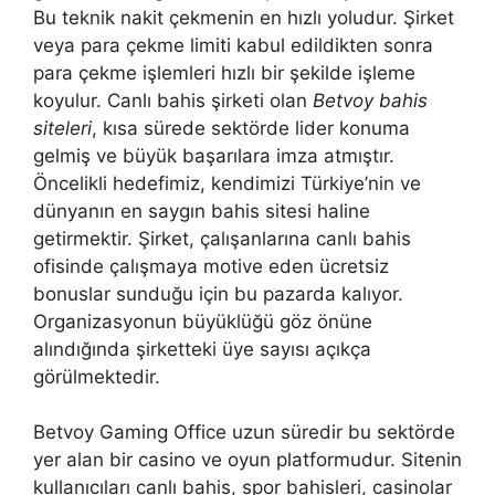
Bu teknik nakit çekmenin en hızlı yoludur. Şirket
veya para çekme limiti kabul edildikten sonra
para çekme işlemleri hızlı bir şekilde işleme
koyulur. Canlı bahis şirketi olan
Betvoy bahis
siteleri
, kısa sürede sektörde lider konuma
gelmiş ve büyük başarılara imza atmıştır.
Öncelikli hedefimiz, kendimizi Türkiye’nin ve
dünyanın en saygın bahis sitesi haline
getirmektir. Şirket, çalışanlarına canlı bahis
ofisinde çalışmaya motive eden ücretsiz
bonuslar sunduğu için bu pazarda kalıyor.
Organizasyonun büyüklüğü göz önüne
alındığında şirketteki üye sayısı açıkça
görülmektedir.
Betvoy Gaming Office uzun süredir bu sektörde
yer alan bir casino ve oyun platformudur. Sitenin
kullanıcıları canlı bahis, spor bahisleri, casinolar