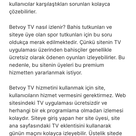
kullanıcılar karşılaştıkları sorunları kolayca
çözebilirler.
Betvoy TV nasıl izlenir? Bahis tutkunları ve
siteye üye olan spor tutkunları için bu soru
oldukça merak edilmektedir. Çünkü sitenin TV
uygulaması üzerinden bahisçiler genellikle
ücretsiz olarak ödenen oyunları izleyebilirler. Bu
nedenle, bu sitenin üyeleri bu premium
hizmetten yararlanmak istiyor.
Betvoy TV hizmetini kullanmak için site,
kullanıcıların hizmet vermesini gerektirmez. Web
sitesindeki TV uygulaması ücretsizdir ve
herhangi bir ek programlama olmadan izlemesi
kolaydır. Siteye giriş yapan her site üyesi, site
ana sayfasındaki TV eklentisini kullanarak
günün maçını kolayca izleyebilir. Üstelik sitede