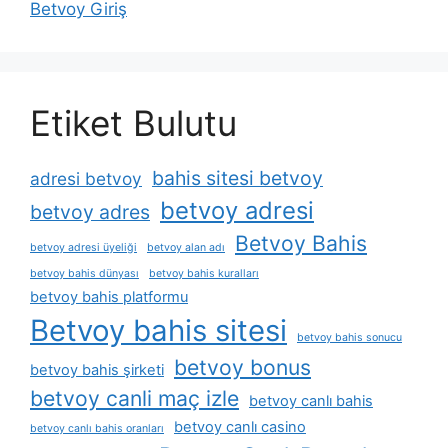
Betvoy Giriş
Etiket Bulutu
bahis sitesi betvoy
adresi betvoy
betvoy adresi
betvoy adres
Betvoy Bahis
betvoy adresi üyeliği
betvoy alan adı
betvoy bahis dünyası
betvoy bahis kuralları
betvoy bahis platformu
Betvoy bahis sitesi
betvoy bahis sonucu
betvoy bonus
betvoy bahis şirketi
betvoy canli maç izle
betvoy canlı bahis
betvoy canlı casino
betvoy canlı bahis oranları