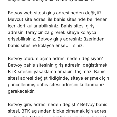
Betvoy web sitesi giriş adresi neden değişti?
Mevcut site adresi ile bahis sitesinde belirlenen
içerikleri kullanabilirsiniz. Bahis sitesi giriş
adresini tarayıcınıza girerek siteye kolayca
erişebilirsiniz. Betvoy giriş adresiniz üzerinden
bahis sitesine kolayca erişebilirsiniz.
Betvoy oturum açma adresi neden değişiyor?
Betvoy bahis sitesinin giriş adresini değiştirmek,
BTK sitesini yasaklama amacını taşımaz. Bahis
sitesi adresi değiştirildiğinde, siteye erişmek için
güncellenmiş bahis sitesi adresini kullanmanız
gerekecektir.
Betvoy giriş adresi neden değişti? Betvoy bahis
sitesi, BTK açısından bloke olmamak için adres