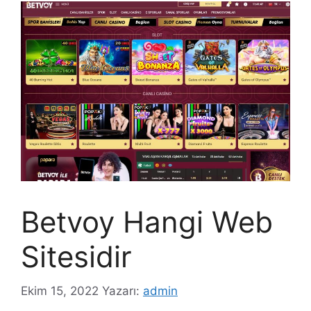
Betvoy Hangi Web
Sitesidir
Ekim 15, 2022
Yazarı:
admin