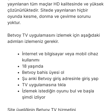
yayınlanan tüm maçlar HD kalitesinde ve yüksek
çözünürlüktedir. Sitede yayınlanan hiçbir
oyunda kesme, donma ve çevirme sorunu
yoktur.
Betvoy TV uygulamasını izlemek için aşağıdaki
adımları izlemeniz gerekir.
İnternet ve bilgisayar veya mobil cihaz
kullanımı
18 yaşında
Betvoy bahis üyesi ol
Şu anki Betvoy giriş adresinle giriş yap
TV uygulamasına tıkla
İzlemek istediğin oyunu bul ve başla
şimdi izliyor
Site üyeliğinin Betvoy TV hizmetini