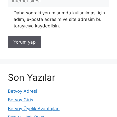
sitesi
Daha sonraki yorumlarımda kullanılması için
adım, e-posta adresim ve site adresim bu
tarayıcıya kaydedilsin.
Son Yazılar
Betvoy Adresi
Betvoy Giriş
Betvoy Üyelik Avantajları