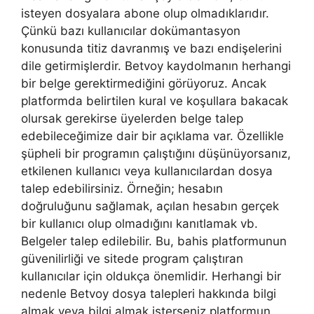
isteyen dosyalara abone olup olmadıklarıdır.
Çünkü bazı kullanıcılar dokümantasyon
konusunda titiz davranmış ve bazı endişelerini
dile getirmişlerdir. Betvoy kaydolmanın herhangi
bir belge gerektirmediğini görüyoruz. Ancak
platformda belirtilen kural ve koşullara bakacak
olursak gerekirse üyelerden belge talep
edebileceğimize dair bir açıklama var. Özellikle
şüpheli bir programın çalıştığını düşünüyorsanız,
etkilenen kullanıcı veya kullanıcılardan dosya
talep edebilirsiniz. Örneğin; hesabın
doğruluğunu sağlamak, açılan hesabın gerçek
bir kullanıcı olup olmadığını kanıtlamak vb.
Belgeler talep edilebilir. Bu, bahis platformunun
güvenilirliği ve sitede program çalıştıran
kullanıcılar için oldukça önemlidir. Herhangi bir
nedenle Betvoy dosya talepleri hakkında bilgi
almak veya bilgi almak isterseniz platformun