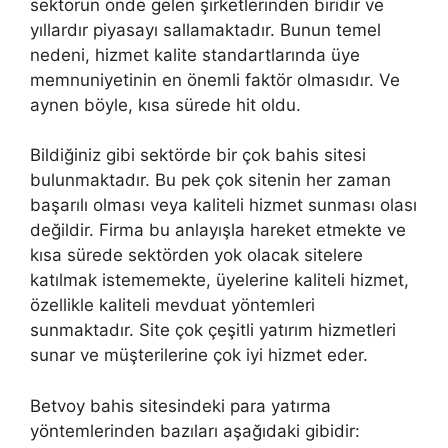
sektörün önde gelen şirketlerinden biridir ve
yıllardır piyasayı sallamaktadır. Bunun temel
nedeni, hizmet kalite standartlarında üye
memnuniyetinin en önemli faktör olmasıdır. Ve
aynen böyle, kısa sürede hit oldu.
Bildiğiniz gibi sektörde bir çok bahis sitesi
bulunmaktadır. Bu pek çok sitenin her zaman
başarılı olması veya kaliteli hizmet sunması olası
değildir. Firma bu anlayışla hareket etmekte ve
kısa sürede sektörden yok olacak sitelere
katılmak istememekte, üyelerine kaliteli hizmet,
özellikle kaliteli mevduat yöntemleri
sunmaktadır. Site çok çeşitli yatırım hizmetleri
sunar ve müşterilerine çok iyi hizmet eder.
Betvoy bahis sitesindeki para yatırma
yöntemlerinden bazıları aşağıdaki gibidir: