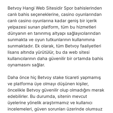
Betvoy Hangi Web Sitesidir Spor bahislerinden
canlı bahis seçeneklerine, casino oyunlarından
canlı casino oyunlarına kadar geniş bir içerik
yelpazesi sunan platform, tüm bu hizmetleri
dünyanın en tanınmış altyapı sağlayıcılarından
sunmakta ve oyun tutkunlarının kullanımına
sunmaktadır. Ek olarak, tüm Betvoy faaliyetleri
lisans altında yürütülür, bu da web sitesi
kullanıcılarının daha güvenilir bir ortamda bahis
oynamasını sağlar.
Daha önce hiç Betvoy stake ticareti yapmamış
ve platforma üye olmayı düşünen kişiler,
öncelikle Betvoy güvenilir olup olmadığını merak
edebilirler. Bu durumda, sitenin mevcut
üyelerine yönelik araştırmamız ve kullanıcı
incelemeleri, güven sorunları üzerinde olumsuz