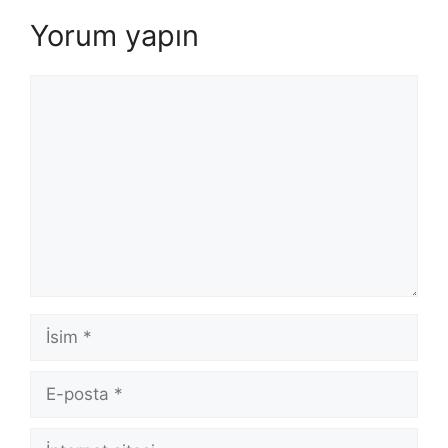
Yorum yapın
Yorum
İsim
E-
posta
İnternet