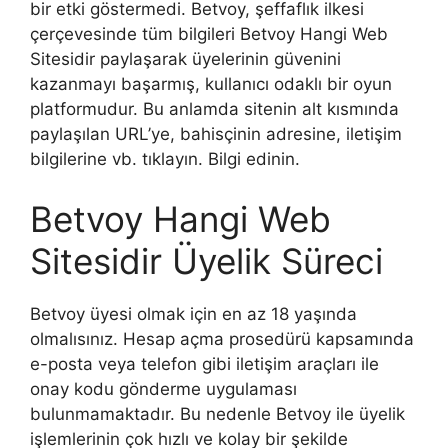
bir etki göstermedi. Betvoy, şeffaflık ilkesi
çerçevesinde tüm bilgileri Betvoy Hangi Web
Sitesidir paylaşarak üyelerinin güvenini
kazanmayı başarmış, kullanıcı odaklı bir oyun
platformudur. Bu anlamda sitenin alt kısmında
paylaşılan URL’ye, bahisçinin adresine, iletişim
bilgilerine vb. tıklayın. Bilgi edinin.
Betvoy Hangi Web
Sitesidir Üyelik Süreci
Betvoy üyesi olmak için en az 18 yaşında
olmalısınız. Hesap açma prosedürü kapsamında
e-posta veya telefon gibi iletişim araçları ile
onay kodu gönderme uygulaması
bulunmamaktadır. Bu nedenle Betvoy ile üyelik
işlemlerinin çok hızlı ve kolay bir şekilde