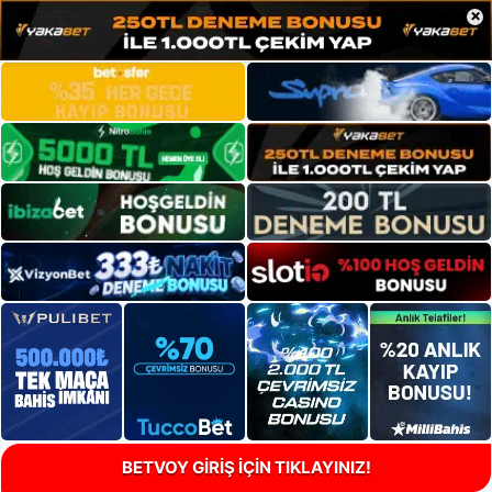
×
BETVOY GİRİŞ İÇİN TIKLAYINIZ!