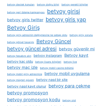
betvoy destek konuları
betvoy doğru bilgi
betvoy gerekli bilgiler
betvoy girisi
betvoy geri ödeme kampanyası
betvoy giris yap
betvoy giris twitter
Betvoy Giriş
betvoy giriş adresinin değişmesine ne sebep oldu
betvoy giriş sorunu
Betvoy Güncel
betvoy görsel tasarımı
betvoy güncel adresi
betvoy güvenlir mi
Betvoy kayıt
betvoy instagram
betvoy hesabını alın
betvoy kaç oldu
betvoy lisans bilgileri
betvoy live
betvoy maç izle
betvoy mobil casino bölümü
betvoy mobil uygulama
betvoy mobil giriş adresinize
betvoy nasıl bir site
betvoy müşteri güveni
betvoy para çekme
betvoy nasıl kayıt olunur
betvoy promosyon
betvoy promosyon kodu
betvoy slot