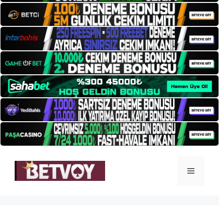
İçeriğe
atla
Menü