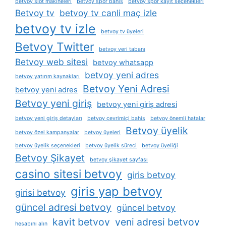
betvoy slot makineleri
betvoy spor bahis
betvoy spor kayıt seçenekleri
Betvoy tv
betvoy tv canli maç izle
betvoy tv izle
betvoy tv üyeleri
Betvoy Twitter
betvoy veri tabanı
Betvoy web sitesi
betvoy whatsapp
betvoy yeni adres
betvoy yatırım kaynakları
Betvoy Yeni Adresi
betvoy yeni adres
Betvoy yeni giriş
betvoy yeni giriş adresi
betvoy yeni giriş detayları
betvoy çevrimiçi bahis
betvoy önemli hatalar
Betvoy üyelik
betvoy özel kampanyalar
betvoy üyeleri
betvoy üyelik seçenekleri
betvoy üyelik süreci
betvoy üyeliği
Betvoy Şikayet
betvoy şikayet sayfası
casino sitesi betvoy
giris betvoy
giris yap betvoy
girisi betvoy
güncel adresi betvoy
güncel betvoy
kayit betvoy
yeni adresi betvoy
hesabını alın