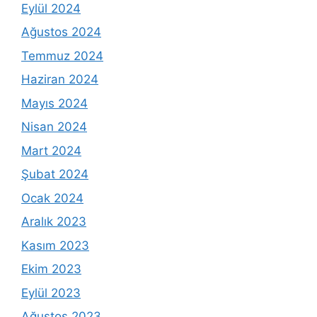
Eylül 2024
Ağustos 2024
Temmuz 2024
Haziran 2024
Mayıs 2024
Nisan 2024
Mart 2024
Şubat 2024
Ocak 2024
Aralık 2023
Kasım 2023
Ekim 2023
Eylül 2023
Ağustos 2023