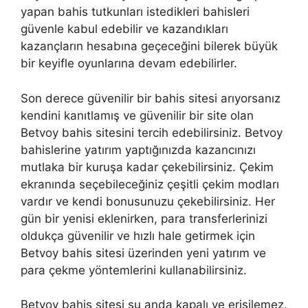
yapan bahis tutkunları istedikleri bahisleri
güvenle kabul edebilir ve kazandıkları
kazançların hesabına geçeceğini bilerek büyük
bir keyifle oyunlarına devam edebilirler.
Son derece güvenilir bir bahis sitesi arıyorsanız
kendini kanıtlamış ve güvenilir bir site olan
Betvoy bahis sitesini tercih edebilirsiniz. Betvoy
bahislerine yatırım yaptığınızda kazancınızı
mutlaka bir kuruşa kadar çekebilirsiniz. Çekim
ekranında seçebileceğiniz çeşitli çekim modları
vardır ve kendi bonusunuzu çekebilirsiniz. Her
gün bir yenisi eklenirken, para transferlerinizi
oldukça güvenilir ve hızlı hale getirmek için
Betvoy bahis sitesi üzerinden yeni yatırım ve
para çekme yöntemlerini kullanabilirsiniz.
Betvoy bahis sitesi şu anda kapalı ve erişilemez.