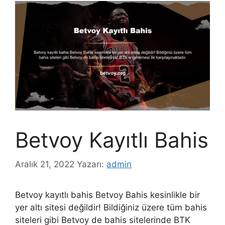
Betvoy Kayıtlı Bahis
Aralık 21, 2022
Yazarı:
admin
Betvoy kayıtlı bahis Betvoy Bahis kesinlikle bir
yer altı sitesi değildir! Bildiğiniz üzere tüm bahis
siteleri gibi Betvoy de bahis sitelerinde BTK