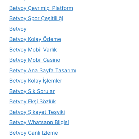
Betvoy Çevrimiçi Platform
Betvoy Spor Çeşitliliği
Betvoy
Betvoy Kolay Ödeme
Betvoy Mobil Varlık
Betvoy Mobil Casino
Betvoy Ana Sayfa Tasarımı
Betvoy Kolay İşlemler
Betvoy Sık Sorular
Betvoy Ekşi Sözlük
Betvoy Şikayet Teşviki
Betvoy Whatsapp Bilgisi
Betvoy Canlı İzleme