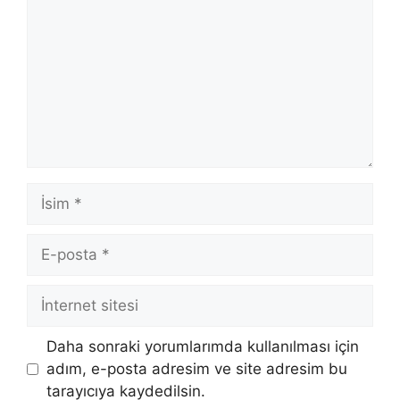
İsim
E-
posta
İnternet
sitesi
Daha sonraki yorumlarımda kullanılması için
adım, e-posta adresim ve site adresim bu
tarayıcıya kaydedilsin.