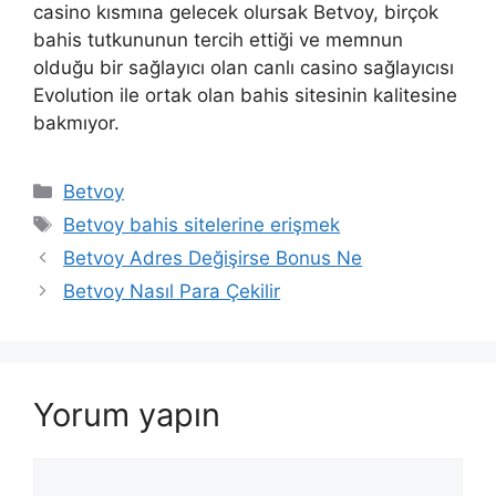
casino kısmına gelecek olursak Betvoy, birçok
bahis tutkununun tercih ettiği ve memnun
olduğu bir sağlayıcı olan canlı casino sağlayıcısı
Evolution ile ortak olan bahis sitesinin kalitesine
bakmıyor.
Kategoriler
Betvoy
Etiketler
Betvoy bahis sitelerine erişmek
Yazı
Betvoy Adres Değişirse Bonus Ne
dolaşımı
Betvoy Nasıl Para Çekilir
Yorum yapın
Yorum