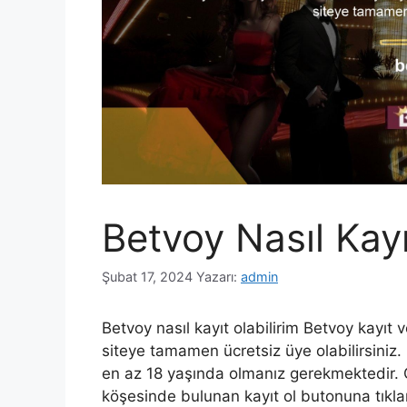
Betvoy Nasıl Kayı
Şubat 17, 2024
Yazarı:
admin
Betvoy nasıl kayıt olabilirim Betvoy kayıt 
siteye tamamen ücretsiz üye olabilirsiniz
en az 18 yaşında olmanız gerekmektedir. 
köşesinde bulunan kayıt ol butonuna tıkl