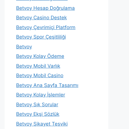
Betvoy Hesap Doğrulama
Betvoy Casino Destek
Betvoy Çevrimiçi Platform
Betvoy Spor Çeşitliliği
Betvoy
Betvoy Kolay Ödeme
Betvoy Mobil Varlık
Betvoy Mobil Casino
Betvoy Ana Sayfa Tasarımı
Betvoy Kolay İşlemler
Betvoy Sık Sorular
Betvoy Ekşi Sözlük
Betvoy Şikayet Teşviki