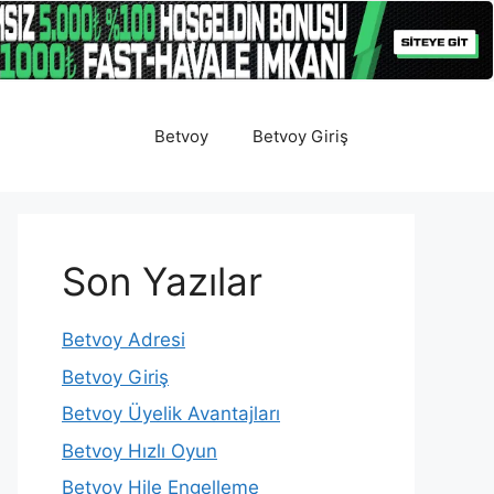
Betvoy
Betvoy Giriş
Son Yazılar
Betvoy Adresi
Betvoy Giriş
Betvoy Üyelik Avantajları
Betvoy Hızlı Oyun
Betvoy Hile Engelleme