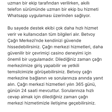
uzman bir ekip tarafından verilirken, akıllı
telefon sürümünde uzman bir ekip bu hizmeti
Whatsapp uygulaması üzerinden sağlıyor.
Bu sayede destek ekibi çok daha hızlı hizmet
verir ve kullanıcıdan tüm bilgileri alır. Betvoy
Çağrı Merkezi’nde kendinizi güvende
hissedebilirsiniz. Çağrı merkezi hizmetleri, daha
güvenilir bir çevrimiçi casino deneyimi için
önemli bir uygulamadır. Dilediğiniz zaman çağrı
merkezimize giriş yapabilir ve yetkili
temsilcimizle görüşebilirsiniz. Betvoy çağrı
merkezine bağlanın ve sorularınıza anında yanıt
alın. Çağrı merkezi hizmetleri yılın 365 günü,
günün 24 saati mevcuttur. Sorularınıza hızlı
cevap almak için dilediğiniz zaman çağrı
merkezi hizmetimizle iletişime geçebilirsiniz.