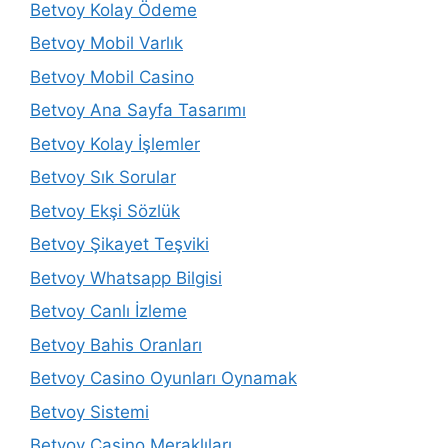
Betvoy Kolay Ödeme
Betvoy Mobil Varlık
Betvoy Mobil Casino
Betvoy Ana Sayfa Tasarımı
Betvoy Kolay İşlemler
Betvoy Sık Sorular
Betvoy Ekşi Sözlük
Betvoy Şikayet Teşviki
Betvoy Whatsapp Bilgisi
Betvoy Canlı İzleme
Betvoy Bahis Oranları
Betvoy Casino Oyunları Oynamak
Betvoy Sistemi
Betvoy Casino Meraklıları