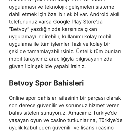
uygulaması ve teknolojik gelişmeleri sisteme
dahil etmek için özel bir ekibi var. Android akıllı
telefonunuz varsa Google Play Store’da
“Betvoy” yazdığınızda karşınıza çıkan
uygulamayı indirebilir, kullanımı kolay mobil
uygulama ile tüm işlemleri hızlı ve kolay bir
şekilde tamamlayabilirsiniz. Üstelik tüm bunları
mobil tarayıcınız aracılığıyla bilgisayarınızda
güvenli bir şekilde yapabilirsiniz.
Betvoy Spor Bahisleri
Online spor bahisleri ailesinin bir parçası olarak
son derece güvenilir ve sorunsuz hizmet veren
bahis siteleri sunuyoruz. Amacımız Türkiye’de
yaşayan oyun ve casino tutkunlarına, Türkiye’de
üyelik kabul eden güvenilir ve lisanslı casino