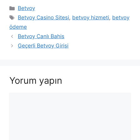
Kategoriler
Betvoy
Etiketler
Betvoy Casino Sitesi
,
betvoy hizmeti
,
betvoy
ödeme
Yazı
Betvoy Canlı Bahis
dolaşımı
Geçerli Betvoy Girişi
Yorum yapın
Yorum