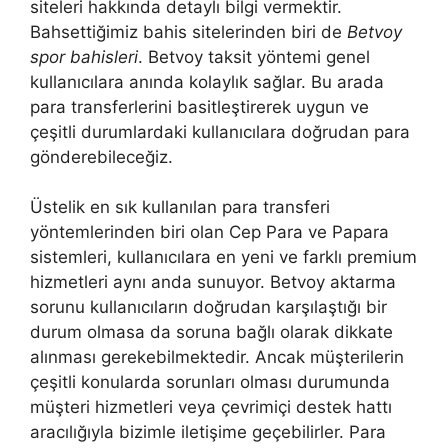
siteleri hakkında detaylı bilgi vermektir.
Bahsettiğimiz bahis sitelerinden biri de
Betvoy
spor bahisleri
. Betvoy taksit yöntemi genel
kullanıcılara anında kolaylık sağlar. Bu arada
para transferlerini basitleştirerek uygun ve
çeşitli durumlardaki kullanıcılara doğrudan para
gönderebileceğiz.
Üstelik en sık kullanılan para transferi
yöntemlerinden biri olan Cep Para ve Papara
sistemleri, kullanıcılara en yeni ve farklı premium
hizmetleri aynı anda sunuyor. Betvoy aktarma
sorunu kullanıcıların doğrudan karşılaştığı bir
durum olmasa da soruna bağlı olarak dikkate
alınması gerekebilmektedir. Ancak müşterilerin
çeşitli konularda sorunları olması durumunda
müşteri hizmetleri veya çevrimiçi destek hattı
aracılığıyla bizimle iletişime geçebilirler. Para