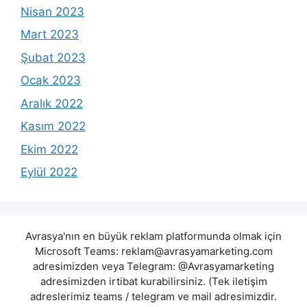
Nisan 2023
Mart 2023
Şubat 2023
Ocak 2023
Aralık 2022
Kasım 2022
Ekim 2022
Eylül 2022
Avrasya'nın en büyük reklam platformunda olmak için
Microsoft Teams:
reklam@avrasyamarketing.com
adresimizden veya Telegram: @Avrasyamarketing
adresimizden irtibat kurabilirsiniz. (Tek iletişim
adreslerimiz teams / telegram ve mail adresimizdir.