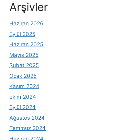
Arşivler
Haziran 2026
Eylül 2025
Haziran 2025
Mayıs 2025
Şubat 2025
Ocak 2025
Kasım 2024
Ekim 2024
Eylül 2024
Ağustos 2024
Temmuz 2024
Haziran 2024