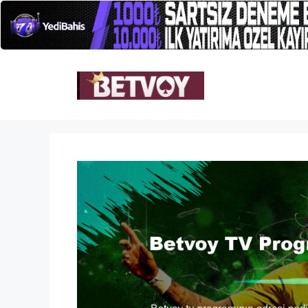
İçeriğe
atla