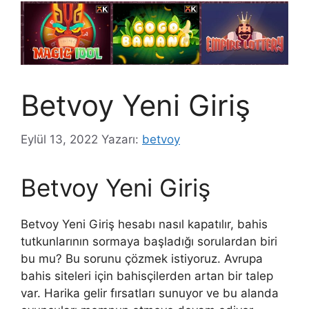
Betvoy Yeni Giriş
Eylül 13, 2022
Yazarı:
betvoy
Betvoy Yeni Giriş
Betvoy Yeni Giriş hesabı nasıl kapatılır, bahis
tutkunlarının sormaya başladığı sorulardan biri
bu mu? Bu sorunu çözmek istiyoruz. Avrupa
bahis siteleri için bahisçilerden artan bir talep
var. Harika gelir fırsatları sunuyor ve bu alanda