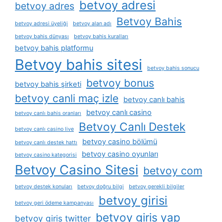
betvoy adresi
betvoy adres
Betvoy Bahis
betvoy adresi üyeliği
betvoy alan adı
betvoy bahis dünyası
betvoy bahis kuralları
betvoy bahis platformu
Betvoy bahis sitesi
betvoy bahis sonucu
betvoy bonus
betvoy bahis şirketi
betvoy canli maç izle
betvoy canlı bahis
betvoy canlı casino
betvoy canlı bahis oranları
Betvoy Canlı Destek
betvoy canlı casino live
betvoy casino bölümü
betvoy canlı destek hattı
betvoy casino oyunları
betvoy casino kategorisi
Betvoy Casino Sitesi
betvoy com
betvoy destek konuları
betvoy doğru bilgi
betvoy gerekli bilgiler
betvoy girisi
betvoy geri ödeme kampanyası
betvoy giris yap
betvoy giris twitter