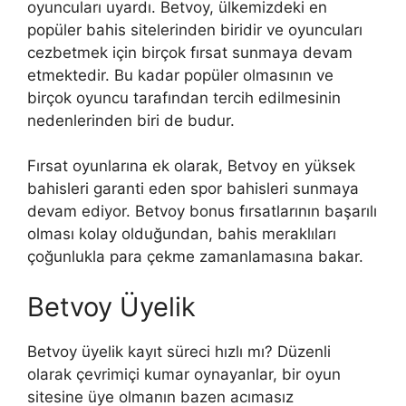
oyuncuları uyardı. Betvoy, ülkemizdeki en
popüler bahis sitelerinden biridir ve oyuncuları
cezbetmek için birçok fırsat sunmaya devam
etmektedir. Bu kadar popüler olmasının ve
birçok oyuncu tarafından tercih edilmesinin
nedenlerinden biri de budur.
Fırsat oyunlarına ek olarak, Betvoy en yüksek
bahisleri garanti eden spor bahisleri sunmaya
devam ediyor. Betvoy bonus fırsatlarının başarılı
olması kolay olduğundan, bahis meraklıları
çoğunlukla para çekme zamanlamasına bakar.
Betvoy Üyelik
Betvoy üyelik kayıt süreci hızlı mı? Düzenli
olarak çevrimiçi kumar oynayanlar, bir oyun
sitesine üye olmanın bazen acımasız