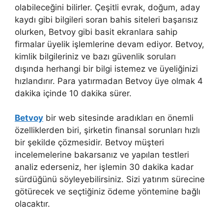
olabileceğini bilirler. Çeşitli evrak, doğum, aday
kaydı gibi bilgileri soran bahis siteleri başarısız
olurken, Betvoy gibi basit ekranlara sahip
firmalar üyelik işlemlerine devam ediyor. Betvoy,
kimlik bilgileriniz ve bazı güvenlik soruları
dışında herhangi bir bilgi istemez ve üyeliğinizi
hızlandırır. Para yatırmadan Betvoy üye olmak 4
dakika içinde 10 dakika sürer.
Betvoy
bir web sitesinde aradıkları en önemli
özelliklerden biri, şirketin finansal sorunları hızlı
bir şekilde çözmesidir. Betvoy müşteri
incelemelerine bakarsanız ve yapılan testleri
analiz ederseniz, her işlemin 30 dakika kadar
sürdüğünü söyleyebilirsiniz. Sizi yatırım sürecine
götürecek ve seçtiğiniz ödeme yöntemine bağlı
olacaktır.