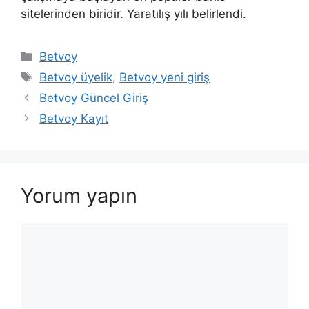
sitelerinden biridir. Yaratılış yılı belirlendi.
Kategoriler
Betvoy
Etiketler
Betvoy üyelik
,
Betvoy yeni giriş
Yazı
Betvoy Güncel Giriş
dolaşımı
Betvoy Kayıt
Yorum yapın
Yorum