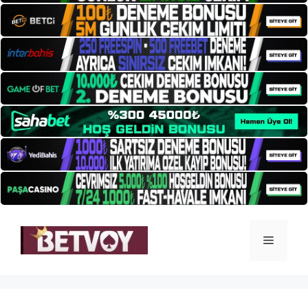
İçeriğe
atla
Menü