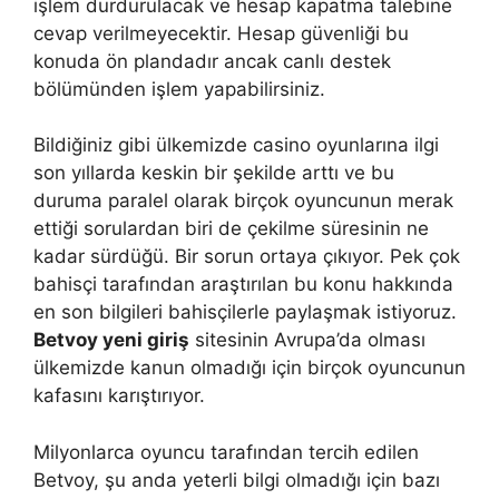
işlem durdurulacak ve hesap kapatma talebine
cevap verilmeyecektir. Hesap güvenliği bu
konuda ön plandadır ancak canlı destek
bölümünden işlem yapabilirsiniz.
Bildiğiniz gibi ülkemizde casino oyunlarına ilgi
son yıllarda keskin bir şekilde arttı ve bu
duruma paralel olarak birçok oyuncunun merak
ettiği sorulardan biri de çekilme süresinin ne
kadar sürdüğü. Bir sorun ortaya çıkıyor. Pek çok
bahisçi tarafından araştırılan bu konu hakkında
en son bilgileri bahisçilerle paylaşmak istiyoruz.
Betvoy yeni giriş
sitesinin Avrupa’da olması
ülkemizde kanun olmadığı için birçok oyuncunun
kafasını karıştırıyor.
Milyonlarca oyuncu tarafından tercih edilen
Betvoy, şu anda yeterli bilgi olmadığı için bazı