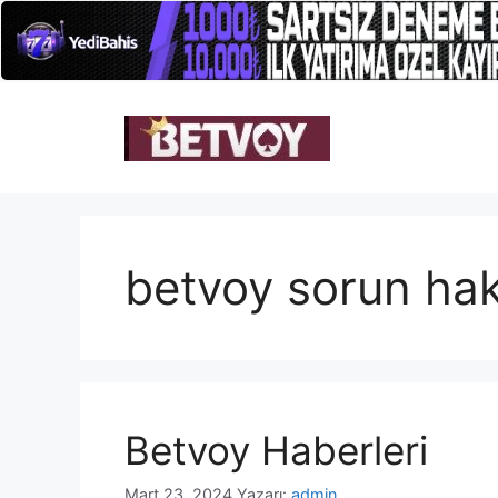
İçeriğe
atla
betvoy sorun ha
Betvoy Haberleri
Mart 23, 2024
Yazarı:
admin