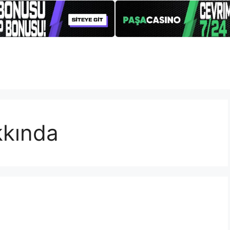
kkında