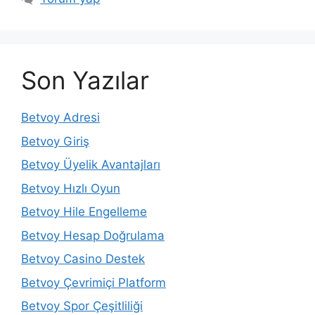
Son Yazılar
Betvoy Adresi
Betvoy Giriş
Betvoy Üyelik Avantajları
Betvoy Hızlı Oyun
Betvoy Hile Engelleme
Betvoy Hesap Doğrulama
Betvoy Casino Destek
Betvoy Çevrimiçi Platform
Betvoy Spor Çeşitliliği