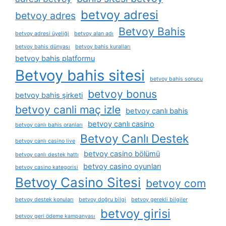
betvoy adresi
betvoy adres
Betvoy Bahis
betvoy adresi üyeliği
betvoy alan adı
betvoy bahis dünyası
betvoy bahis kuralları
betvoy bahis platformu
Betvoy bahis sitesi
betvoy bahis sonucu
betvoy bonus
betvoy bahis şirketi
betvoy canli maç izle
betvoy canlı bahis
betvoy canlı casino
betvoy canlı bahis oranları
Betvoy Canlı Destek
betvoy canlı casino live
betvoy casino bölümü
betvoy canlı destek hattı
betvoy casino oyunları
betvoy casino kategorisi
Betvoy Casino Sitesi
betvoy com
betvoy destek konuları
betvoy doğru bilgi
betvoy gerekli bilgiler
betvoy girisi
betvoy geri ödeme kampanyası