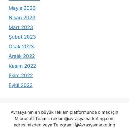
Mayıs 2023
Nisan 2023
Mart 2023
Şubat 2023
Ocak 2023
Aralık 2022
Kasım 2022
Ekim 2022
Eylül 2022
Avrasya'nın en büyük reklam platformunda olmak için
Microsoft Teams:
reklam@avrasyamarketing.com
adresimizden veya Telegram: @Avrasyamarketing