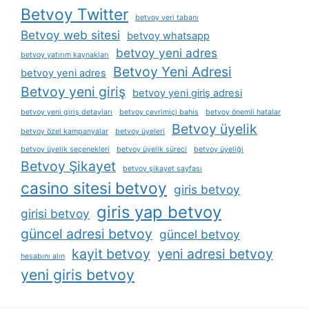
Betvoy Twitter
betvoy veri tabanı
Betvoy web sitesi
betvoy whatsapp
betvoy yeni adres
betvoy yatırım kaynakları
Betvoy Yeni Adresi
betvoy yeni adres
Betvoy yeni giriş
betvoy yeni giriş adresi
betvoy yeni giriş detayları
betvoy çevrimiçi bahis
betvoy önemli hatalar
Betvoy üyelik
betvoy özel kampanyalar
betvoy üyeleri
betvoy üyelik seçenekleri
betvoy üyelik süreci
betvoy üyeliği
Betvoy Şikayet
betvoy şikayet sayfası
casino sitesi betvoy
giris betvoy
giris yap betvoy
girisi betvoy
güncel adresi betvoy
güncel betvoy
kayit betvoy
yeni adresi betvoy
hesabını alın
yeni giris betvoy