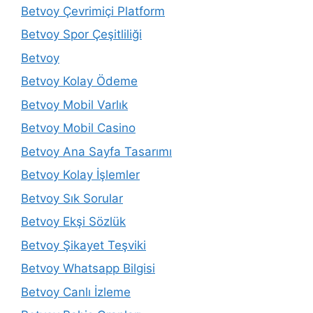
Betvoy Çevrimiçi Platform
Betvoy Spor Çeşitliliği
Betvoy
Betvoy Kolay Ödeme
Betvoy Mobil Varlık
Betvoy Mobil Casino
Betvoy Ana Sayfa Tasarımı
Betvoy Kolay İşlemler
Betvoy Sık Sorular
Betvoy Ekşi Sözlük
Betvoy Şikayet Teşviki
Betvoy Whatsapp Bilgisi
Betvoy Canlı İzleme