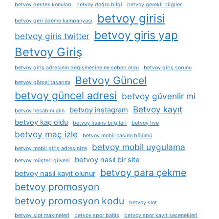
betvoy destek konuları
betvoy doğru bilgi
betvoy gerekli bilgiler
betvoy girisi
betvoy geri ödeme kampanyası
betvoy giris yap
betvoy giris twitter
Betvoy Giriş
betvoy giriş adresinin değişmesine ne sebep oldu
betvoy giriş sorunu
Betvoy Güncel
betvoy görsel tasarımı
betvoy güncel adresi
betvoy güvenlir mi
Betvoy kayıt
betvoy instagram
betvoy hesabını alın
betvoy kaç oldu
betvoy lisans bilgileri
betvoy live
betvoy maç izle
betvoy mobil casino bölümü
betvoy mobil uygulama
betvoy mobil giriş adresinize
betvoy nasıl bir site
betvoy müşteri güveni
betvoy para çekme
betvoy nasıl kayıt olunur
betvoy promosyon
betvoy promosyon kodu
betvoy slot
betvoy slot makineleri
betvoy spor bahis
betvoy spor kayıt seçenekleri