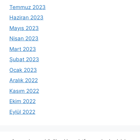
Temmuz 2023
Haziran 2023
Mayıs 2023
Nisan 2023
Mart 2023
Şubat 2023
Ocak 2023
Aralık 2022
Kasım 2022
Ekim 2022
Eylül 2022