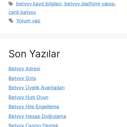
Etiketler
betvoy kayıt bilgileri
,
betvoy platform yapısı
,
canli betvoy
Yorum yap
Son Yazılar
Betvoy Adresi
Betvoy Giriş
Betvoy Üyelik Avantajları
Betvoy Hızlı Oyun
Betvoy Hile Engelleme
Betvoy Hesap Doğrulama
Betvoy Casino Destek