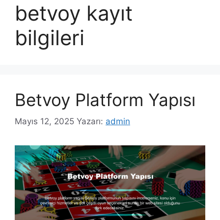
betvoy kayıt
bilgileri
Betvoy Platform Yapısı
Mayıs 12, 2025
Yazarı:
admin