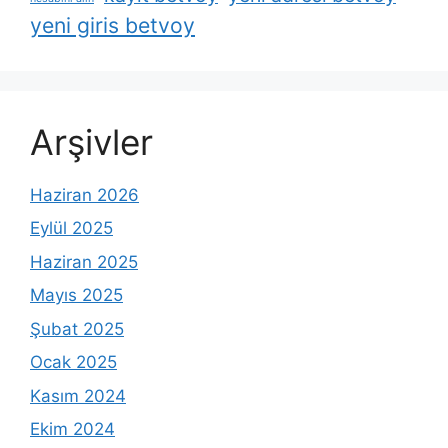
yeni giris betvoy
Arşivler
Haziran 2026
Eylül 2025
Haziran 2025
Mayıs 2025
Şubat 2025
Ocak 2025
Kasım 2024
Ekim 2024