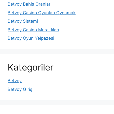
Betvoy Bahis Oranları
Betvoy Casino Oyunları Oynamak
Betvoy Sistemi
Betvoy Casino Meraklıları
Betvoy Oyun Yelpazesi
Kategoriler
Betvoy
Betvoy Giriş