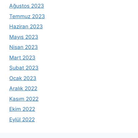
Ağustos 2023
Temmuz 2023
Haziran 2023
Mayıs 2023
Nisan 2023
Mart 2023
Şubat 2023
Ocak 2023
Aralık 2022
Kasım 2022
Ekim 2022
Eylül 2022