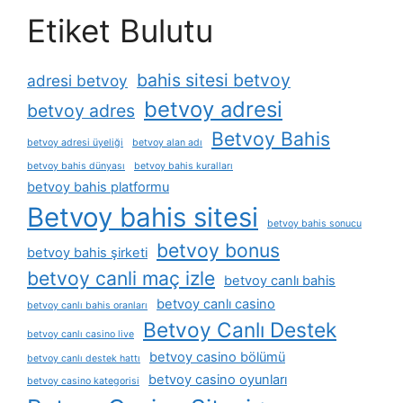
Etiket Bulutu
bahis sitesi betvoy
adresi betvoy
betvoy adresi
betvoy adres
Betvoy Bahis
betvoy adresi üyeliği
betvoy alan adı
betvoy bahis dünyası
betvoy bahis kuralları
betvoy bahis platformu
Betvoy bahis sitesi
betvoy bahis sonucu
betvoy bonus
betvoy bahis şirketi
betvoy canli maç izle
betvoy canlı bahis
betvoy canlı casino
betvoy canlı bahis oranları
Betvoy Canlı Destek
betvoy canlı casino live
betvoy casino bölümü
betvoy canlı destek hattı
betvoy casino oyunları
betvoy casino kategorisi