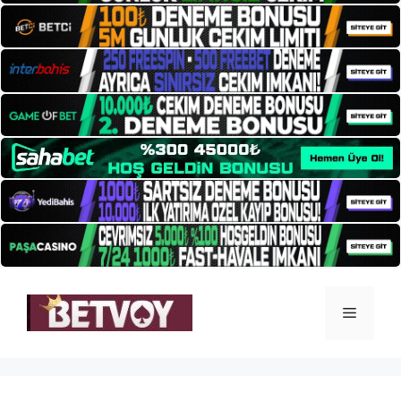
İçeriğe
atla
Menü