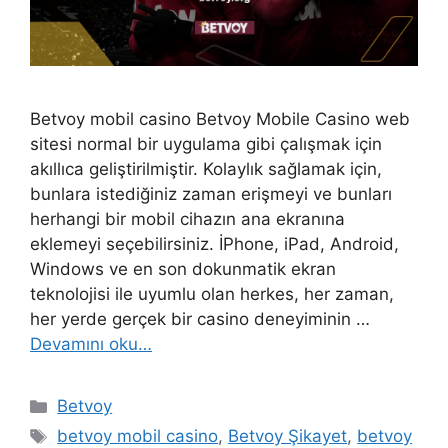
Betvoy mobil casino Betvoy Mobile Casino web
sitesi normal bir uygulama gibi çalışmak için
akıllıca geliştirilmiştir. Kolaylık sağlamak için,
bunlara istediğiniz zaman erişmeyi ve bunları
herhangi bir mobil cihazın ana ekranına
eklemeyi seçebilirsiniz. İPhone, iPad, Android,
Windows ve en son dokunmatik ekran
teknolojisi ile uyumlu olan herkes, her zaman,
her yerde gerçek bir casino deneyiminin …
Devamını oku…
Kategoriler
Betvoy
Etiketler
betvoy mobil casino
,
Betvoy Şikayet
,
betvoy