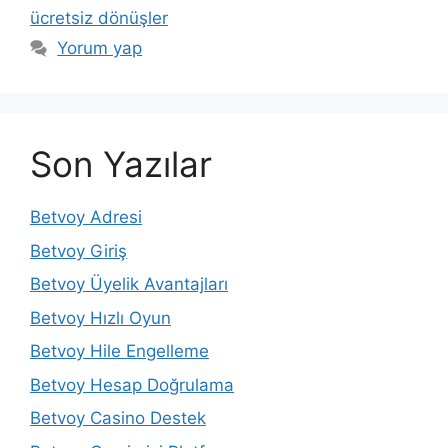
ücretsiz dönüşler
Yorum yap
Son Yazılar
Betvoy Adresi
Betvoy Giriş
Betvoy Üyelik Avantajları
Betvoy Hızlı Oyun
Betvoy Hile Engelleme
Betvoy Hesap Doğrulama
Betvoy Casino Destek