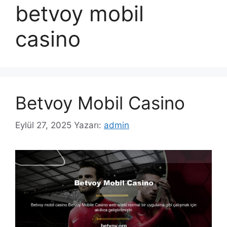
betvoy mobil
casino
Betvoy Mobil Casino
Eylül 27, 2025
Yazarı:
admin