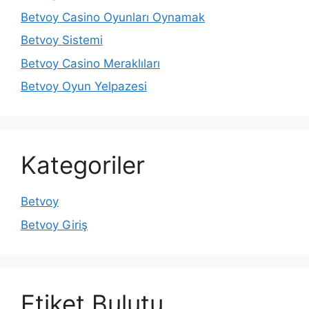
Betvoy Casino Oyunları Oynamak
Betvoy Sistemi
Betvoy Casino Meraklıları
Betvoy Oyun Yelpazesi
Kategoriler
Betvoy
Betvoy Giriş
Etiket Bulutu