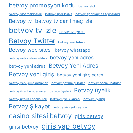
betvoy promosyon kodu
betvoy slot
betvoy slot makineleri
betvoy spor bahis
betvoy spor kayıt seçenekleri
Betvoy tv
betvoy tv canli maç izle
betvoy tv izle
betvoy tv üyeleri
Betvoy Twitter
betvoy veri tabanı
Betvoy web sitesi
betvoy whatsapp
betvoy yeni adres
betvoy yatırım kaynakları
Betvoy Yeni Adresi
betvoy yeni adres
Betvoy yeni giriş
betvoy yeni giriş adresi
betvoy yeni giriş detayları
betvoy çevrimiçi bahis
betvoy önemli hatalar
Betvoy üyelik
betvoy özel kampanyalar
betvoy üyeleri
betvoy üyelik seçenekleri
betvoy üyelik süreci
betvoy üyeliği
Betvoy Şikayet
betvoy şikayet sayfası
casino sitesi betvoy
giris betvoy
giris yap betvoy
girisi betvoy