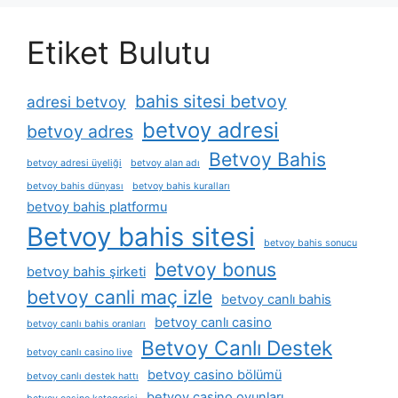
Etiket Bulutu
bahis sitesi betvoy
adresi betvoy
betvoy adresi
betvoy adres
Betvoy Bahis
betvoy adresi üyeliği
betvoy alan adı
betvoy bahis dünyası
betvoy bahis kuralları
betvoy bahis platformu
Betvoy bahis sitesi
betvoy bahis sonucu
betvoy bonus
betvoy bahis şirketi
betvoy canli maç izle
betvoy canlı bahis
betvoy canlı casino
betvoy canlı bahis oranları
Betvoy Canlı Destek
betvoy canlı casino live
betvoy casino bölümü
betvoy canlı destek hattı
betvoy casino oyunları