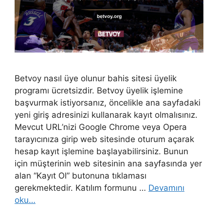
Betvoy nasıl üye olunur bahis sitesi üyelik
programı ücretsizdir. Betvoy üyelik işlemine
başvurmak istiyorsanız, öncelikle ana sayfadaki
yeni giriş adresinizi kullanarak kayıt olmalısınız.
Mevcut URL’nizi Google Chrome veya Opera
tarayıcınıza girip web sitesinde oturum açarak
hesap kayıt işlemine başlayabilirsiniz. Bunun
için müşterinin web sitesinin ana sayfasında yer
alan “Kayıt Ol” butonuna tıklaması
gerekmektedir. Katılım formunu …
Devamını
oku…