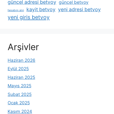
güncel adresi betvoy
güncel betvoy
kayit betvoy
yeni adresi betvoy
hesabını alın
yeni giris betvoy
Arşivler
Haziran 2026
Eylül 2025
Haziran 2025
Mayıs 2025
Şubat 2025
Ocak 2025
Kasım 2024