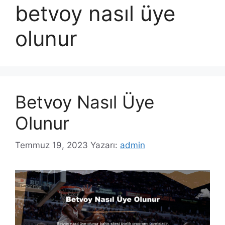
betvoy nasıl üye
olunur
Betvoy Nasıl Üye
Olunur
Temmuz 19, 2023
Yazarı:
admin