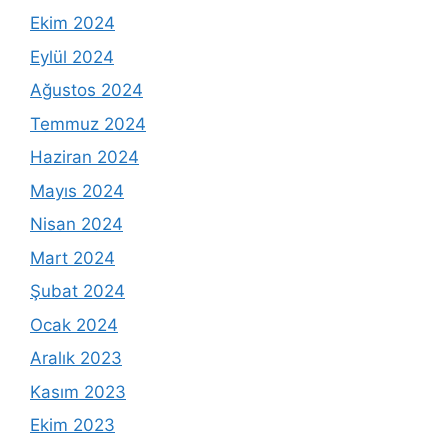
Ekim 2024
Eylül 2024
Ağustos 2024
Temmuz 2024
Haziran 2024
Mayıs 2024
Nisan 2024
Mart 2024
Şubat 2024
Ocak 2024
Aralık 2023
Kasım 2023
Ekim 2023