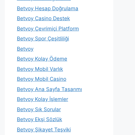
Betvoy Hesap Doğrulama
Betvoy Casino Destek
Betvoy Çevrimiçi Platform
Betvoy Spor Çeşitliliği
Betvoy
Betvoy Kolay Ödeme
Betvoy Mobil Varlık
Betvoy Mobil Casino
Betvoy Ana Sayfa Tasarımı
Betvoy Kolay İşlemler
Betvoy Sık Sorular
Betvoy Ekşi Sözlük
Betvoy Şikayet Teşviki