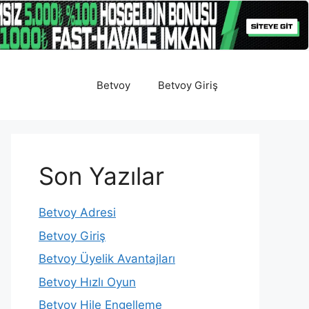
Betvoy
Betvoy Giriş
Son Yazılar
Betvoy Adresi
Betvoy Giriş
Betvoy Üyelik Avantajları
Betvoy Hızlı Oyun
Betvoy Hile Engelleme