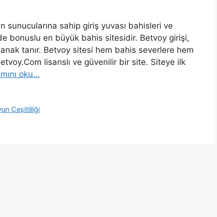
n sunucularına sahip giriş yuvası bahisleri ve
de bonuslu en büyük bahis sitesidir. Betvoy girişi,
lanak tanır. Betvoy sitesi hem bahis severlere hem
voy.Com lisanslı ve güvenilir bir site. Siteye ilk
mını oku…
n Çeşitliliği