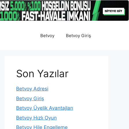
Betvoy
Betvoy Giriş
Son Yazılar
Betvoy Adresi
Betvoy Giriş
Betvoy Üyelik Avantajları
Betvoy Hızlı Oyun
Betvoy Hile Engelleme