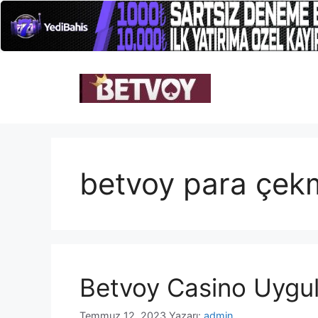
İçeriğe
atla
betvoy para çekm
Betvoy Casino Uygu
Temmuz 12, 2023
Yazarı:
admin