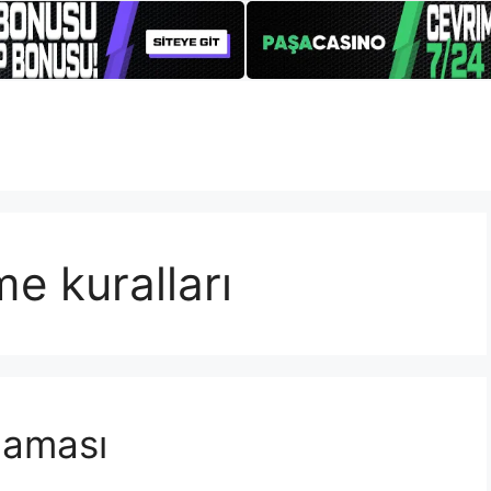
e kuralları
laması