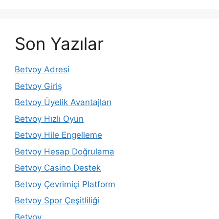
Son Yazılar
Betvoy Adresi
Betvoy Giriş
Betvoy Üyelik Avantajları
Betvoy Hızlı Oyun
Betvoy Hile Engelleme
Betvoy Hesap Doğrulama
Betvoy Casino Destek
Betvoy Çevrimiçi Platform
Betvoy Spor Çeşitliliği
Betvoy