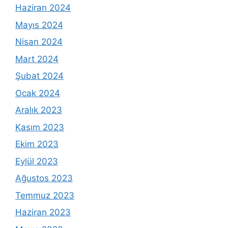
Haziran 2024
Mayıs 2024
Nisan 2024
Mart 2024
Şubat 2024
Ocak 2024
Aralık 2023
Kasım 2023
Ekim 2023
Eylül 2023
Ağustos 2023
Temmuz 2023
Haziran 2023