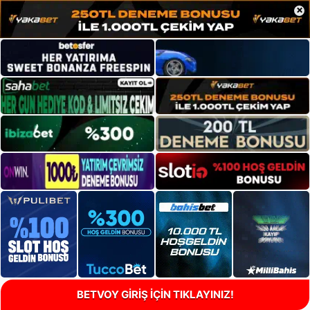
×
BETVOY GİRİŞ İÇİN TIKLAYINIZ!