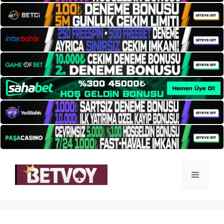
İçeriğe
atla
Menü