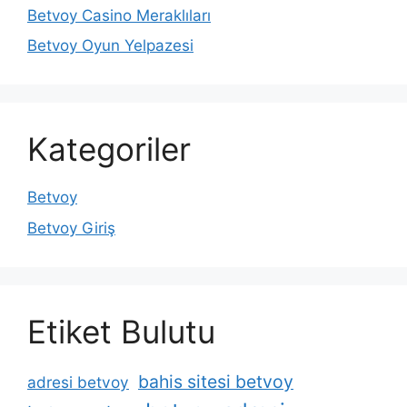
Betvoy Casino Meraklıları
Betvoy Oyun Yelpazesi
Kategoriler
Betvoy
Betvoy Giriş
Etiket Bulutu
bahis sitesi betvoy
adresi betvoy