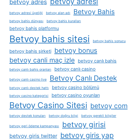
betvoy adresi
betvoy adres
Betvoy Bahis
betvoy adresi üyeliği
betvoy alan adı
betvoy bahis dünyası
betvoy bahis kuralları
betvoy bahis platformu
Betvoy bahis sitesi
betvoy bahis sonucu
betvoy bonus
betvoy bahis şirketi
betvoy canli maç izle
betvoy canlı bahis
betvoy canlı casino
betvoy canlı bahis oranları
Betvoy Canlı Destek
betvoy canlı casino live
betvoy casino bölümü
betvoy canlı destek hattı
betvoy casino oyunları
betvoy casino kategorisi
Betvoy Casino Sitesi
betvoy com
betvoy destek konuları
betvoy doğru bilgi
betvoy gerekli bilgiler
betvoy girisi
betvoy geri ödeme kampanyası
betvoy giris yap
betvoy giris twitter