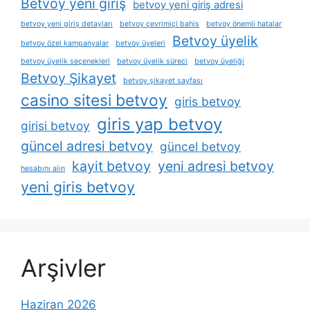
Betvoy yeni giriş
betvoy yeni giriş adresi
betvoy yeni giriş detayları
betvoy çevrimiçi bahis
betvoy önemli hatalar
Betvoy üyelik
betvoy özel kampanyalar
betvoy üyeleri
betvoy üyelik seçenekleri
betvoy üyelik süreci
betvoy üyeliği
Betvoy Şikayet
betvoy şikayet sayfası
casino sitesi betvoy
giris betvoy
giris yap betvoy
girisi betvoy
güncel adresi betvoy
güncel betvoy
kayit betvoy
yeni adresi betvoy
hesabını alın
yeni giris betvoy
Arşivler
Haziran 2026