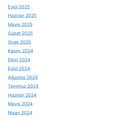
Eylül 2025
Haziran 2025
Mayıs 2025
Şubat 2025
Ocak 2025
Kasım 2024
Ekim 2024
Eylül 2024
Ağustos 2024
Temmuz 2024
Haziran 2024
Mayıs 2024
Nisan 2024