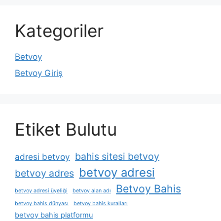
Kategoriler
Betvoy
Betvoy Giriş
Etiket Bulutu
bahis sitesi betvoy
adresi betvoy
betvoy adresi
betvoy adres
Betvoy Bahis
betvoy adresi üyeliği
betvoy alan adı
betvoy bahis dünyası
betvoy bahis kuralları
betvoy bahis platformu