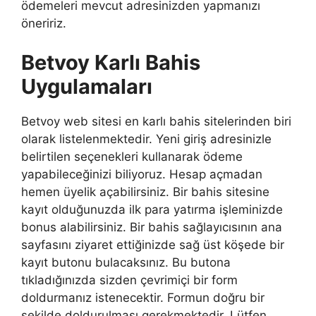
ödemeleri mevcut adresinizden yapmanızı
öneririz.
Betvoy Karlı Bahis
Uygulamaları
Betvoy web sitesi en karlı bahis sitelerinden biri
olarak listelenmektedir. Yeni giriş adresinizle
belirtilen seçenekleri kullanarak ödeme
yapabileceğinizi biliyoruz. Hesap açmadan
hemen üyelik açabilirsiniz. Bir bahis sitesine
kayıt olduğunuzda ilk para yatırma işleminizde
bonus alabilirsiniz. Bir bahis sağlayıcısının ana
sayfasını ziyaret ettiğinizde sağ üst köşede bir
kayıt butonu bulacaksınız. Bu butona
tıkladığınızda sizden çevrimiçi bir form
doldurmanız istenecektir. Formun doğru bir
şekilde doldurulması gerekmektedir. Lütfen