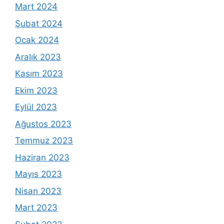
Mart 2024
Şubat 2024
Ocak 2024
Aralık 2023
Kasım 2023
Ekim 2023
Eylül 2023
Ağustos 2023
Temmuz 2023
Haziran 2023
Mayıs 2023
Nisan 2023
Mart 2023