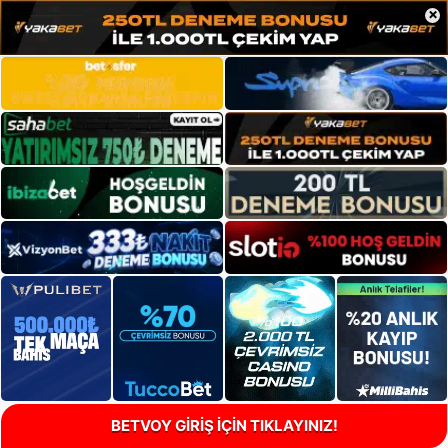
×
BETVOY GİRİŞ İÇİN TIKLAYINIZ!