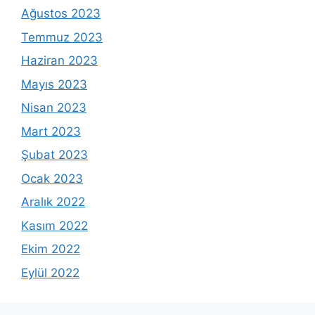
Ağustos 2023
Temmuz 2023
Haziran 2023
Mayıs 2023
Nisan 2023
Mart 2023
Şubat 2023
Ocak 2023
Aralık 2022
Kasım 2022
Ekim 2022
Eylül 2022