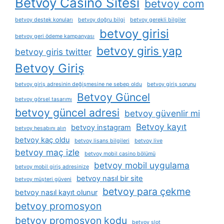
Betvoy Casino Sitesi
betvoy com
betvoy destek konuları
betvoy doğru bilgi
betvoy gerekli bilgiler
betvoy girisi
betvoy geri ödeme kampanyası
betvoy giris yap
betvoy giris twitter
Betvoy Giriş
betvoy giriş adresinin değişmesine ne sebep oldu
betvoy giriş sorunu
Betvoy Güncel
betvoy görsel tasarımı
betvoy güncel adresi
betvoy güvenlir mi
Betvoy kayıt
betvoy instagram
betvoy hesabını alın
betvoy kaç oldu
betvoy lisans bilgileri
betvoy live
betvoy maç izle
betvoy mobil casino bölümü
betvoy mobil uygulama
betvoy mobil giriş adresinize
betvoy nasıl bir site
betvoy müşteri güveni
betvoy para çekme
betvoy nasıl kayıt olunur
betvoy promosyon
betvoy promosyon kodu
betvoy slot