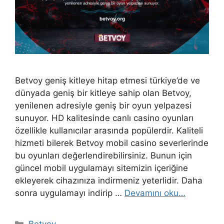
Betvoy geniş kitleye hitap etmesi türkiye’de ve
dünyada geniş bir kitleye sahip olan Betvoy,
yenilenen adresiyle geniş bir oyun yelpazesi
sunuyor. HD kalitesinde canlı casino oyunları
özellikle kullanıcılar arasında popülerdir. Kaliteli
hizmeti bilerek Betvoy mobil casino severlerinde
bu oyunları değerlendirebilirsiniz. Bunun için
güncel mobil uygulamayı sitemizin içeriğine
ekleyerek cihazınıza indirmeniz yeterlidir. Daha
sonra uygulamayı indirip …
Devamını oku…
Kategoriler