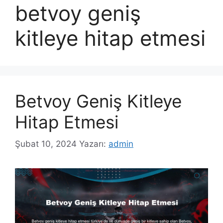
betvoy geniş
kitleye hitap etmesi
Betvoy Geniş Kitleye
Hitap Etmesi
Şubat 10, 2024
Yazarı:
admin