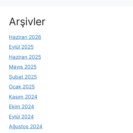
Arşivler
Haziran 2026
Eylül 2025
Haziran 2025
Mayıs 2025
Şubat 2025
Ocak 2025
Kasım 2024
Ekim 2024
Eylül 2024
Ağustos 2024