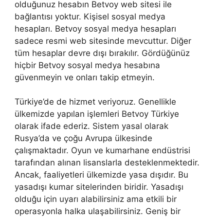
olduğunuz hesabın Betvoy web sitesi ile
bağlantısı yoktur. Kişisel sosyal medya
hesapları. Betvoy sosyal medya hesapları
sadece resmi web sitesinde mevcuttur. Diğer
tüm hesaplar devre dışı bırakılır. Gördüğünüz
hiçbir Betvoy sosyal medya hesabına
güvenmeyin ve onları takip etmeyin.
Türkiye’de de hizmet veriyoruz. Genellikle
ülkemizde yapılan işlemleri Betvoy Türkiye
olarak ifade ederiz. Sistem yasal olarak
Rusya’da ve çoğu Avrupa ülkesinde
çalışmaktadır. Oyun ve kumarhane endüstrisi
tarafından alınan lisanslarla desteklenmektedir.
Ancak, faaliyetleri ülkemizde yasa dışıdır. Bu
yasadışı kumar sitelerinden biridir. Yasadışı
olduğu için uyarı alabilirsiniz ama etkili bir
operasyonla halka ulaşabilirsiniz. Geniş bir