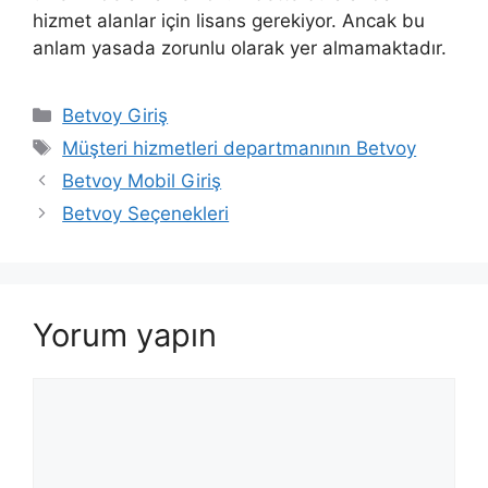
hizmet alanlar için lisans gerekiyor. Ancak bu
anlam yasada zorunlu olarak yer almamaktadır.
Kategoriler
Betvoy Giriş
Etiketler
Müşteri hizmetleri departmanının Betvoy
Yazı
Betvoy Mobil Giriş
dolaşımı
Betvoy Seçenekleri
Yorum yapın
Yorum