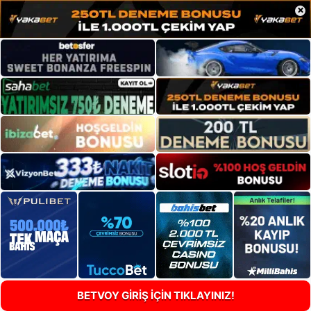
×
BETVOY GİRİŞ İÇİN TIKLAYINIZ!