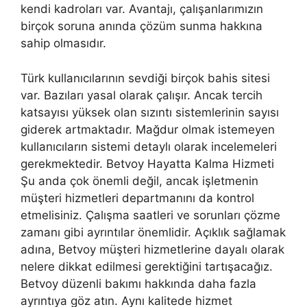
kendi kadroları var. Avantajı, çalışanlarımızın
birçok soruna anında çözüm sunma hakkına
sahip olmasıdır.
Türk kullanıcılarının sevdiği birçok bahis sitesi
var. Bazıları yasal olarak çalışır. Ancak tercih
katsayısı yüksek olan sızıntı sistemlerinin sayısı
giderek artmaktadır. Mağdur olmak istemeyen
kullanıcıların sistemi detaylı olarak incelemeleri
gerekmektedir. Betvoy Hayatta Kalma Hizmeti
Şu anda çok önemli değil, ancak işletmenin
müşteri hizmetleri departmanını da kontrol
etmelisiniz. Çalışma saatleri ve sorunları çözme
zamanı gibi ayrıntılar önemlidir. Açıklık sağlamak
adına, Betvoy müşteri hizmetlerine dayalı olarak
nelere dikkat edilmesi gerektiğini tartışacağız.
Betvoy düzenli bakımı hakkında daha fazla
ayrıntıya göz atın. Aynı kalitede hizmet