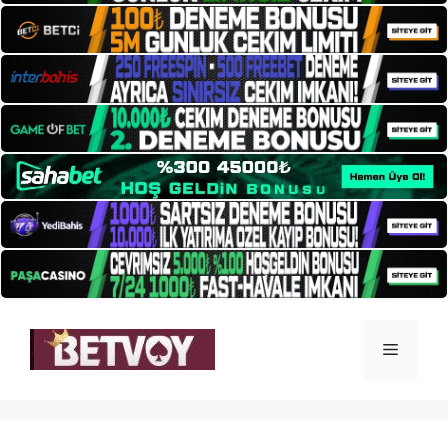
İçeriğe
atla
Menü