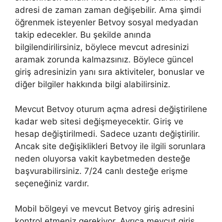
adresi de zaman zaman değişebilir. Ama şimdi
öğrenmek isteyenler Betvoy sosyal medyadan
takip edecekler. Bu şekilde anında
bilgilendirilirsiniz, böylece mevcut adresinizi
aramak zorunda kalmazsınız. Böylece güncel
giriş adresinizin yanı sıra aktiviteler, bonuslar ve
diğer bilgiler hakkında bilgi alabilirsiniz.
Mevcut Betvoy oturum açma adresi değiştirilene
kadar web sitesi değişmeyecektir. Giriş ve
hesap değiştirilmedi. Sadece uzantı değiştirilir.
Ancak site değişiklikleri Betvoy ile ilgili sorunlara
neden oluyorsa vakit kaybetmeden desteğe
başvurabilirsiniz. 7/24 canlı desteğe erişme
seçeneğiniz vardır.
Mobil bölgeyi ve mevcut Betvoy giriş adresini
kontrol etmeniz gerekiyor. Ayrıca mevcut giriş