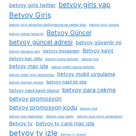
betvoy giris yap
betvoy giris twitter
Betvoy Giriş
betvoy giriş adresinin değişmesine ne sebep oldu
betvoy giriş sorunu
Betvoy Güncel
betvoy görsel tasarımı
betvoy güncel adresi
betvoy güvenlir mi
Betvoy kayıt
betvoy instagram
betvoy hesabını alın
betvoy kaç oldu
betvoy lisans bilgileri
betvoy live
betvoy maç izle
betvoy mobil casino bölümü
betvoy mobil uygulama
betvoy mobil giriş adresinize
betvoy nasıl bir site
betvoy müşteri güveni
betvoy para çekme
betvoy nasıl kayıt olunur
betvoy promosyon
betvoy promosyon kodu
betvoy slot
betvoy slot makineleri
betvoy spor bahis
betvoy spor kayıt seçenekleri
Betvoy tv
betvoy tv canli maç izle
betvoy tv izle
betvoy tv üyeleri