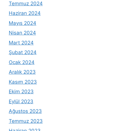
Temmuz 2024
Haziran 2024
Mayıs 2024
Nisan 2024
Mart 2024
Şubat 2024
Ocak 2024
Aralık 2023
Kasım 2023
Ekim 2023
Eylül 2023
Ağustos 2023
Temmuz 2023
Haziran 2023