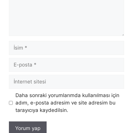
İsim
E-
posta
İnternet
sitesi
Daha sonraki yorumlarımda kullanılması için
adım, e-posta adresim ve site adresim bu
tarayıcıya kaydedilsin.