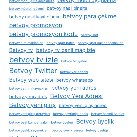
betvoy mobil uygulama
betvoy mobil giriş adresinize
betvoy nasıl bir site
betvoy müşteri güveni
betvoy para çekme
betvoy nasıl kayıt olunur
betvoy promosyon
betvoy promosyon kodu
betvoy slot
betvoy slot makineleri
betvoy spor bahis
betvoy spor kayıt seçenekleri
Betvoy tv
betvoy tv canli maç izle
betvoy tv izle
betvoy tv üyeleri
Betvoy Twitter
betvoy veri tabanı
Betvoy web sitesi
betvoy whatsapp
betvoy yeni adres
betvoy yatırım kaynakları
Betvoy Yeni Adresi
betvoy yeni adres
Betvoy yeni giriş
betvoy yeni giriş adresi
betvoy yeni giriş detayları
betvoy çevrimiçi bahis
betvoy önemli hatalar
Betvoy üyelik
betvoy özel kampanyalar
betvoy üyeleri
betvoy üyelik seçenekleri
betvoy üyelik süreci
betvoy üyeliği