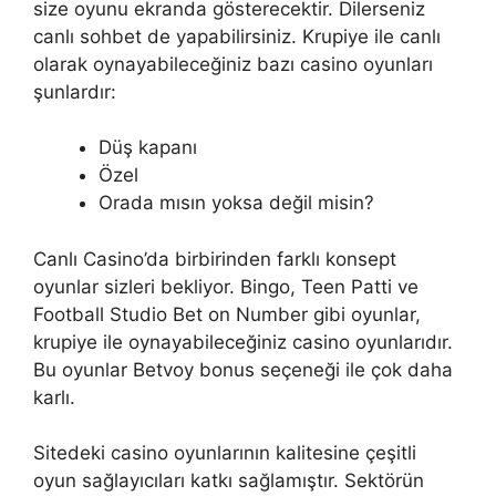
size oyunu ekranda gösterecektir. Dilerseniz
canlı sohbet de yapabilirsiniz. Krupiye ile canlı
olarak oynayabileceğiniz bazı casino oyunları
şunlardır:
Düş kapanı
Özel
Orada mısın yoksa değil misin?
Canlı Casino’da birbirinden farklı konsept
oyunlar sizleri bekliyor. Bingo, Teen Patti ve
Football Studio Bet on Number gibi oyunlar,
krupiye ile oynayabileceğiniz casino oyunlarıdır.
Bu oyunlar Betvoy bonus seçeneği ile çok daha
karlı.
Sitedeki casino oyunlarının kalitesine çeşitli
oyun sağlayıcıları katkı sağlamıştır. Sektörün