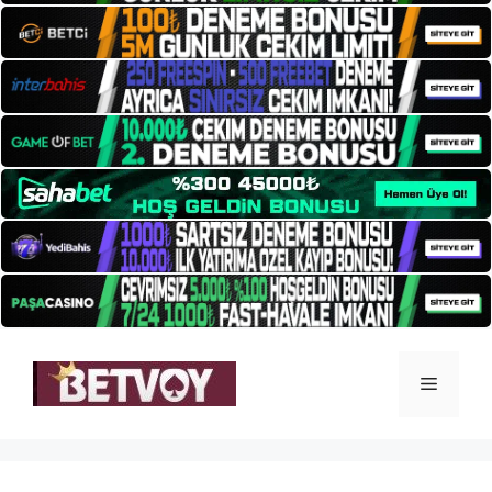
İçeriğe
atla
Menü