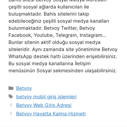
çeşitli sosyal ağlarda kullanıcıları ile
buluşmaktadır. Bahis sitelerini takip
edebileceğiniz çeşitli sosyal medya kanalları
bulunmaktadır. Betvoy Twitter, Betvoy
Facebook, Youtube, Telegram, Instagram…
Bunlar sitenin aktif olduğu sosyal medya
siteleridir. Aynı zamanda site yönetimine Betvoy
WhatsApp destek hattı üzerinden erişebilirsiniz.
Bu sosyal medya kanallarına İletişim
menüsünün Sosyal sekmesinden ulaşabilirsiniz.
Kategoriler
Betvoy
Etiketler
betvoy mobil giriş işlemleri
Yazı
Betvoy Web Giriş Adresi
dolaşımı
Betvoy Hayatta Kalma Hizmeti