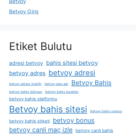
Betvoy
Betvoy Giriş
Etiket Bulutu
bahis sitesi betvoy
adresi betvoy
betvoy adresi
betvoy adres
Betvoy Bahis
betvoy adresi üyeliği
betvoy alan adı
betvoy bahis dünyası
betvoy bahis kuralları
betvoy bahis platformu
Betvoy bahis sitesi
betvoy bahis sonucu
betvoy bonus
betvoy bahis şirketi
betvoy canli maç izle
betvoy canlı bahis