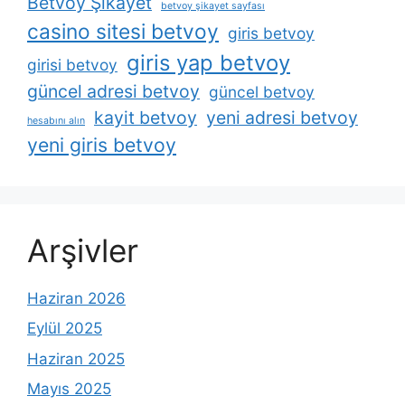
Betvoy Şikayet
betvoy şikayet sayfası
casino sitesi betvoy
giris betvoy
giris yap betvoy
girisi betvoy
güncel adresi betvoy
güncel betvoy
kayit betvoy
yeni adresi betvoy
hesabını alın
yeni giris betvoy
Arşivler
Haziran 2026
Eylül 2025
Haziran 2025
Mayıs 2025