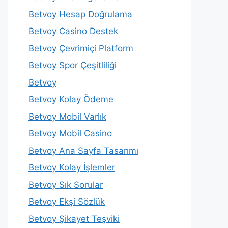
Betvoy Hesap Doğrulama
Betvoy Casino Destek
Betvoy Çevrimiçi Platform
Betvoy Spor Çeşitliliği
Betvoy
Betvoy Kolay Ödeme
Betvoy Mobil Varlık
Betvoy Mobil Casino
Betvoy Ana Sayfa Tasarımı
Betvoy Kolay İşlemler
Betvoy Sık Sorular
Betvoy Ekşi Sözlük
Betvoy Şikayet Teşviki