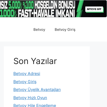
Betvoy
Betvoy Giriş
Son Yazılar
Betvoy Adresi
Betvoy Giriş
Betvoy Üyelik Avantajları
Betvoy Hızlı Oyun
Betvoy Hile Engelleme