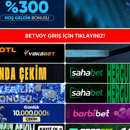
BETVOY GİRİŞ İÇİN TIKLAYINIZ!