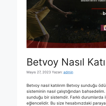
Betvoy Nasıl Katı
Mayıs 27, 2023
Yazarı:
admin
Betvoy nasıl katılırım Betvoy sunduğu ödül
sisteminin nasıl çalıştığından bahsedelim. 
sunduğu bir sistemdir. Farklı durumlard
eğlencelidir. Bu size hesabınızdaki paraya