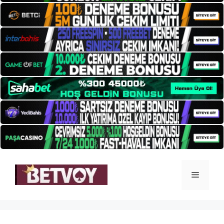
İçeriğe
atla
Menü