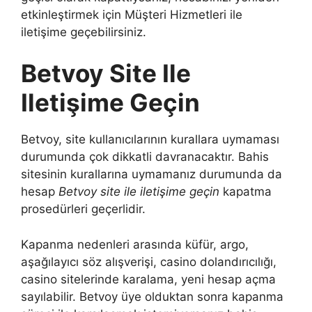
etkinleştirmek için Müşteri Hizmetleri ile
iletişime geçebilirsiniz.
Betvoy Site Ile
Iletişime Geçin
Betvoy, site kullanıcılarının kurallara uymaması
durumunda çok dikkatli davranacaktır. Bahis
sitesinin kurallarına uymamanız durumunda da
hesap
Betvoy site ile iletişime geçin
kapatma
prosedürleri geçerlidir.
Kapanma nedenleri arasında küfür, argo,
aşağılayıcı söz alışverişi, casino dolandırıcılığı,
casino sitelerinde karalama, yeni hesap açma
sayılabilir. Betvoy üye olduktan sonra kapanma