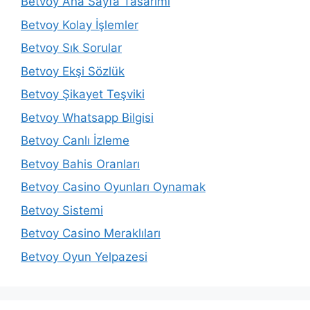
Betvoy Ana Sayfa Tasarımı
Betvoy Kolay İşlemler
Betvoy Sık Sorular
Betvoy Ekşi Sözlük
Betvoy Şikayet Teşviki
Betvoy Whatsapp Bilgisi
Betvoy Canlı İzleme
Betvoy Bahis Oranları
Betvoy Casino Oyunları Oynamak
Betvoy Sistemi
Betvoy Casino Meraklıları
Betvoy Oyun Yelpazesi