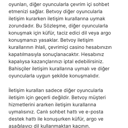
oyunları, diğer oyuncularla çevrim içi sohbet
etmenizi sağlar. Betvoy diğer oyuncularla
iletişim kurarken iletişim kurallarına uymak
zorundadır. Bu Sözleşme, diğer oyuncularla
konuşmak için küfür, taciz edici dil veya argo
konuşmanızı yasaklar. Betvoy iletişim
kurallarının ihlali, çevrimiçi casino hesabınızın
kapatılmasıyla sonuçlanacaktır. Hesabınız
kapalıysa kazançlarınızı iptal edebilirsiniz.
Bahisçiler iletişim kurallarına uymalı ve diğer
oyuncularla uygun şekilde konuşmalıdır.
İletişim kuralları sadece diğer oyuncularla
iletişim için geçerli değildir. Betvoy müşteri
hizmetlerini ararken iletişim kurallarına
uymalısınız. Canlı sohbet hattı ve e-posta
destek hattı ile konuşurken küfür, argo ve
aşağılayıcı dil kullanmaktan kaçının.