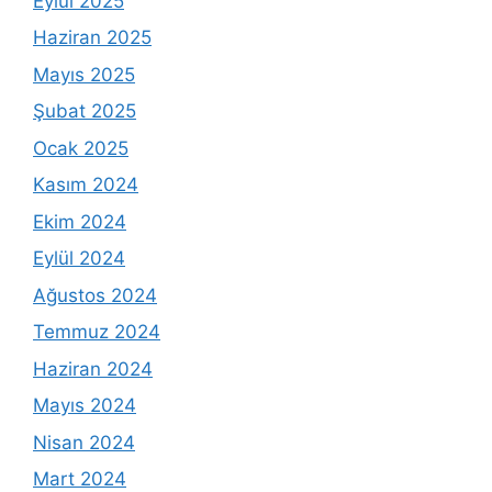
Eylül 2025
Haziran 2025
Mayıs 2025
Şubat 2025
Ocak 2025
Kasım 2024
Ekim 2024
Eylül 2024
Ağustos 2024
Temmuz 2024
Haziran 2024
Mayıs 2024
Nisan 2024
Mart 2024