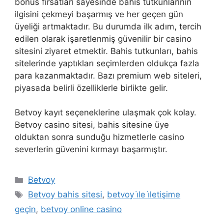
bonus fırsatları sayesinde bahis tutkunlarının
ilgisini çekmeyi başarmış ve her geçen gün
üyeliği artmaktadır. Bu durumda ilk adım, tercih
edilen olarak işaretlenmiş güvenilir bir casino
sitesini ziyaret etmektir. Bahis tutkunları, bahis
sitelerinde yaptıkları seçimlerden oldukça fazla
para kazanmaktadır. Bazı premium web siteleri,
piyasada belirli özelliklerle birlikte gelir.
Betvoy kayıt seçeneklerine ulaşmak çok kolay.
Betvoy casino sitesi, bahis sitesine üye
olduktan sonra sunduğu hizmetlerle casino
severlerin güvenini kırmayı başarmıştır.
Kategoriler
Betvoy
Etiketler
Betvoy bahis sitesi
,
betvoy i̇le i̇letişime
geçin
,
betvoy online casino