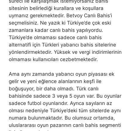
süreci ile karşılaşmak istemiyorsanız bahis
sitesinin belirlediği kurallara ve koşullara
uymanız gerekmektedir. Betvoy Canlı Bahis’i
seçmelisiniz. Ne yazık ki Türkiye’de çok eski
zamanlara kadar canlı bahis yapılıyordu.
Türkiye’de olmaması sadece canlı bahis
alternatifi için Türkleri yabancı bahis sitelerine
yönlendirmektedir. Yüksek ve vergi indirimlerinin
olmaması kullanıcıları cezbetmektedir.
Ama aynı zamanda yabancı oyun piyasası ek
gelir ve yeni eğlence alanlarının keşfi ile
boğuşuyor, bir daha olmadı. Türk canlı
bahisinde sadece 3 veya 5 oyun var. Bu oyunlar
sadece futbol oyunlarıdır. Ayrıca sayıların az
olması nedeniyle Türkiye’deki tüm sitelerde aynı
numara bulunmaktadır. Bu olumsuz ortamda,
uluslararası oyun pazarının canlı bahis segmenti