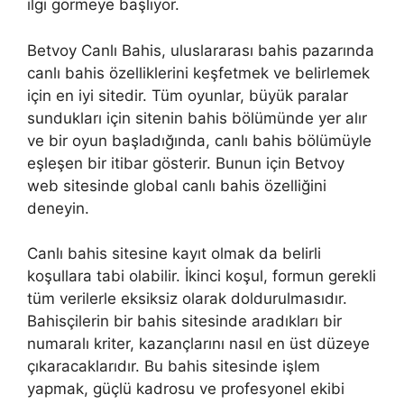
ilgi görmeye başlıyor.
Betvoy Canlı Bahis, uluslararası bahis pazarında
canlı bahis özelliklerini keşfetmek ve belirlemek
için en iyi sitedir. Tüm oyunlar, büyük paralar
sundukları için sitenin bahis bölümünde yer alır
ve bir oyun başladığında, canlı bahis bölümüyle
eşleşen bir itibar gösterir. Bunun için Betvoy
web sitesinde global canlı bahis özelliğini
deneyin.
Canlı bahis sitesine kayıt olmak da belirli
koşullara tabi olabilir. İkinci koşul, formun gerekli
tüm verilerle eksiksiz olarak doldurulmasıdır.
Bahisçilerin bir bahis sitesinde aradıkları bir
numaralı kriter, kazançlarını nasıl en üst düzeye
çıkaracaklarıdır. Bu bahis sitesinde işlem
yapmak, güçlü kadrosu ve profesyonel ekibi