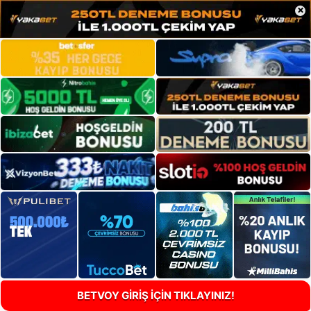
×
BETVOY GİRİŞ İÇİN TIKLAYINIZ!