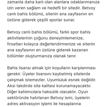
zamanla daha karlı olan alanlara odaklanmanıza
izin veren sağlam ve hedefli bir sitedir. Betvoy
canlı bahis bölümü, sitenin ana sayfasının en
üstüne giderek çeşitli sporlar sunar.
Betvoy canlı bahis bölümü, farklı spor bahis
aktivitelerinin çoğunu deneyimlemenize,
fırsatları kolayca değerlendirmenize ve sitenin
ana sayfasının en üstüne giderek kazanan
bölümler oluşturmanıza olanak tanır.
Bahis lisansı almak için koşulların karşılanması
gerekir. Üyeler lisansını kaybetmiş sitelerde
çalışmak istemezler. Uyumluluk esnek değildir.
Aksi takdirde site kalitesi korunamayacaktır.
Diğer katılımcılara haksızlık olacaktır. Oyun
sektöründe hatırlanan Betvoy ismi, üyelerin
adres aktivasyon işlemi ile hesaplarına