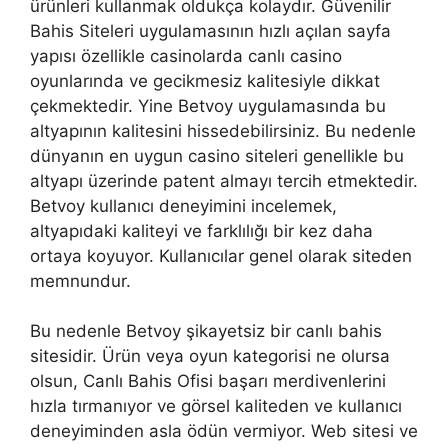
ürünleri kullanmak oldukça kolaydır. Güvenilir
Bahis Siteleri uygulamasının hızlı açılan sayfa
yapısı özellikle casinolarda canlı casino
oyunlarında ve gecikmesiz kalitesiyle dikkat
çekmektedir. Yine Betvoy uygulamasında bu
altyapının kalitesini hissedebilirsiniz. Bu nedenle
dünyanın en uygun casino siteleri genellikle bu
altyapı üzerinde patent almayı tercih etmektedir.
Betvoy kullanıcı deneyimini incelemek,
altyapıdaki kaliteyi ve farklılığı bir kez daha
ortaya koyuyor. Kullanıcılar genel olarak siteden
memnundur.
Bu nedenle Betvoy şikayetsiz bir canlı bahis
sitesidir. Ürün veya oyun kategorisi ne olursa
olsun, Canlı Bahis Ofisi başarı merdivenlerini
hızla tırmanıyor ve görsel kaliteden ve kullanıcı
deneyiminden asla ödün vermiyor. Web sitesi ve