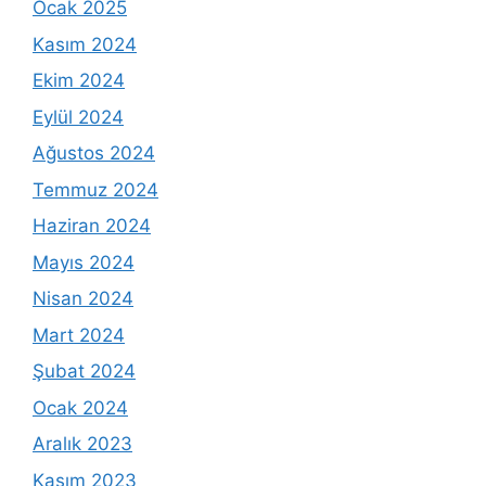
Ocak 2025
Kasım 2024
Ekim 2024
Eylül 2024
Ağustos 2024
Temmuz 2024
Haziran 2024
Mayıs 2024
Nisan 2024
Mart 2024
Şubat 2024
Ocak 2024
Aralık 2023
Kasım 2023