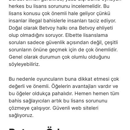
herkes bu lisans sorununu incelemelidir. Bu
lisans konusu çok önemli hale geliyor çünkü
insanlar illegal bahislerle insanları taciz ediyor.
Doğal olarak Betvoy halkı ona Betvoy ehliyeti
olup olmadığını soruyor. Elbette lisanslama
soruları sadece güvenlik açısından değil, çeşitli
sorunların önüne geçmek için de çok önemlidir.
Genel olarak durumun çok olumlu olduğunu
söyleyebiliriz.
Bu nedenle oyuncuların buna dikkat etmesi çok
değerli ve önemli. Öğelerin avantajları vardır ve
bu öğeler oldukça pahalıdır. Hemen hemen tüm
bahis sağlayıcıları artık bu lisans sorununu
çözmeye çalışıyor. Güvenli web siteleri
sağlıyoruz.