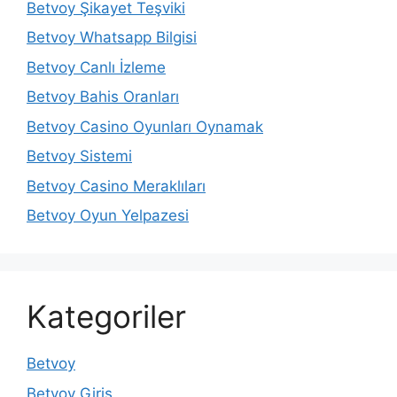
Betvoy Şikayet Teşviki
Betvoy Whatsapp Bilgisi
Betvoy Canlı İzleme
Betvoy Bahis Oranları
Betvoy Casino Oyunları Oynamak
Betvoy Sistemi
Betvoy Casino Meraklıları
Betvoy Oyun Yelpazesi
Kategoriler
Betvoy
Betvoy Giriş