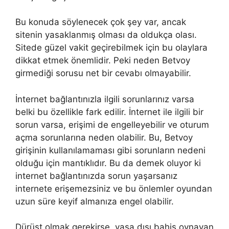
Bu konuda söylenecek çok şey var, ancak
sitenin yasaklanmış olması da oldukça olası.
Sitede güzel vakit geçirebilmek için bu olaylara
dikkat etmek önemlidir. Peki neden Betvoy
girmediği sorusu net bir cevabı olmayabilir.
İnternet bağlantınızla ilgili sorunlarınız varsa
belki bu özellikle fark edilir. İnternet ile ilgili bir
sorun varsa, erişimi de engelleyebilir ve oturum
açma sorunlarına neden olabilir. Bu, Betvoy
girişinin kullanılamaması gibi sorunların nedeni
olduğu için mantıklıdır. Bu da demek oluyor ki
internet bağlantınızda sorun yaşarsanız
internete erişemezsiniz ve bu önlemler oyundan
uzun süre keyif almanıza engel olabilir.
Dürüst olmak gerekirse, yasa dışı bahis oynayan