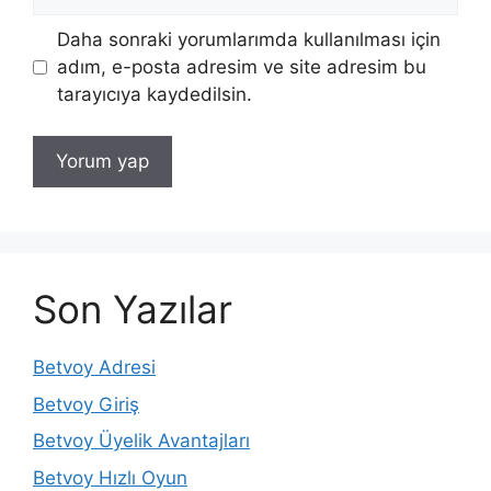
sitesi
Daha sonraki yorumlarımda kullanılması için
adım, e-posta adresim ve site adresim bu
tarayıcıya kaydedilsin.
Son Yazılar
Betvoy Adresi
Betvoy Giriş
Betvoy Üyelik Avantajları
Betvoy Hızlı Oyun