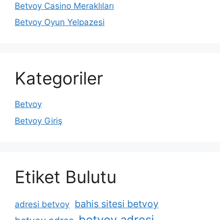
Betvoy Casino Meraklıları
Betvoy Oyun Yelpazesi
Kategoriler
Betvoy
Betvoy Giriş
Etiket Bulutu
bahis sitesi betvoy
adresi betvoy
betvoy adresi