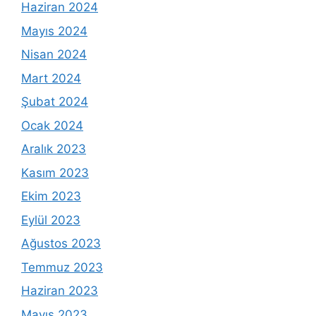
Haziran 2024
Mayıs 2024
Nisan 2024
Mart 2024
Şubat 2024
Ocak 2024
Aralık 2023
Kasım 2023
Ekim 2023
Eylül 2023
Ağustos 2023
Temmuz 2023
Haziran 2023
Mayıs 2023