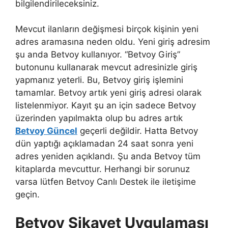
bilgilendirileceksiniz.
Mevcut ilanların değişmesi birçok kişinin yeni
adres aramasına neden oldu. Yeni giriş adresim
şu anda Betvoy kullanıyor. “Betvoy Giriş”
butonunu kullanarak mevcut adresinizle giriş
yapmanız yeterli. Bu, Betvoy giriş işlemini
tamamlar. Betvoy artık yeni giriş adresi olarak
listelenmiyor. Kayıt şu an için sadece Betvoy
üzerinden yapılmakta olup bu adres artık
Betvoy Güncel
geçerli değildir. Hatta Betvoy
dün yaptığı açıklamadan 24 saat sonra yeni
adres yeniden açıklandı. Şu anda Betvoy tüm
kitaplarda mevcuttur. Herhangi bir sorunuz
varsa lütfen Betvoy Canlı Destek ile iletişime
geçin.
Betvoy Şikayet Uygulaması