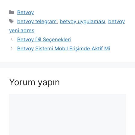
Kategoriler
Betvoy
Etiketler
betvoy telegram
,
betvoy uygulaması
,
betvoy
yeni adres
Yazı
Betvoy Dil Seçenekleri
dolaşımı
Betvoy Sistemi Mobil Erişimde Aktif Mi
Yorum yapın
Yorum