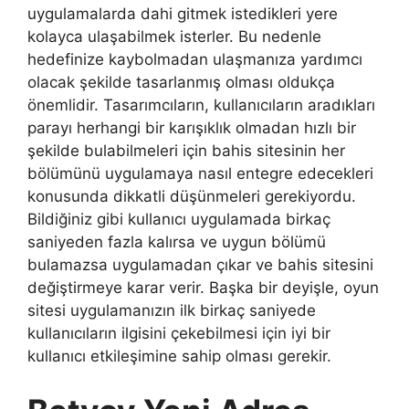
uygulamalarda dahi gitmek istedikleri yere
kolayca ulaşabilmek isterler. Bu nedenle
hedefinize kaybolmadan ulaşmanıza yardımcı
olacak şekilde tasarlanmış olması oldukça
önemlidir. Tasarımcıların, kullanıcıların aradıkları
parayı herhangi bir karışıklık olmadan hızlı bir
şekilde bulabilmeleri için bahis sitesinin her
bölümünü uygulamaya nasıl entegre edecekleri
konusunda dikkatli düşünmeleri gerekiyordu.
Bildiğiniz gibi kullanıcı uygulamada birkaç
saniyeden fazla kalırsa ve uygun bölümü
bulamazsa uygulamadan çıkar ve bahis sitesini
değiştirmeye karar verir. Başka bir deyişle, oyun
sitesi uygulamanızın ilk birkaç saniyede
kullanıcıların ilgisini çekebilmesi için iyi bir
kullanıcı etkileşimine sahip olması gerekir.