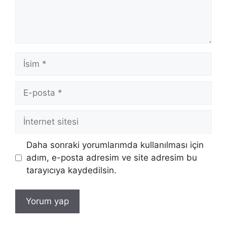
İsim
E-
posta
İnternet
sitesi
Daha sonraki yorumlarımda kullanılması için
adım, e-posta adresim ve site adresim bu
tarayıcıya kaydedilsin.