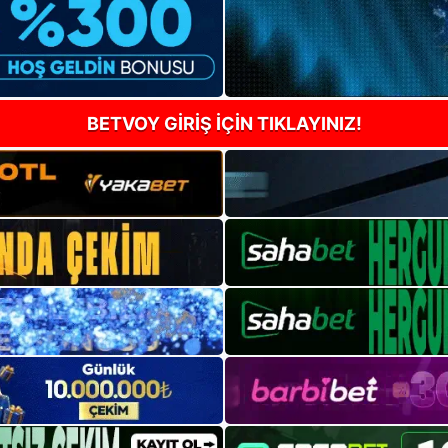
BETVOY GİRİŞ İÇİN TIKLAYINIZ!