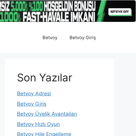
Betvoy
Betvoy Giriş
Son Yazılar
Betvoy Adresi
Betvoy Giriş
Betvoy Üyelik Avantajları
Betvoy Hızlı Oyun
Betvoy Hile Engelleme